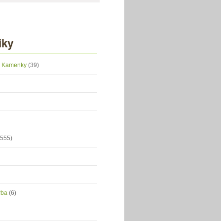
iky
 z Kamenky
(39)
(555)
orba
(6)