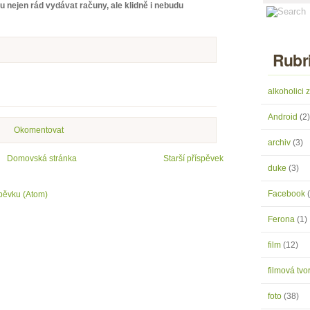
u nejen rád vydávat računy, ale klidně i nebudu
Rubr
alkoholici
Android
(2)
Okomentovat
archiv
(3)
Domovská stránka
Starší příspěvek
duke
(3)
Facebook
pěvku (Atom)
Ferona
(1)
film
(12)
filmová tv
foto
(38)