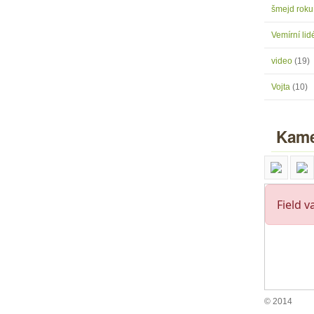
šmejd rok
Vemírní lidé
video
(19)
Vojta
(10)
Kame
© 2014