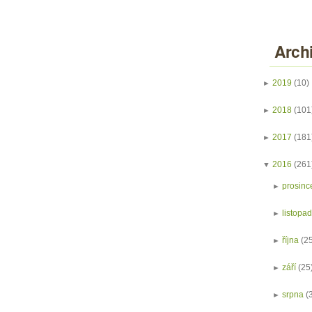
Arch
►
2019
(10)
►
2018
(101
►
2017
(181
▼
2016
(261
►
prosinc
►
listopa
►
října
(2
►
září
(25
►
srpna
(