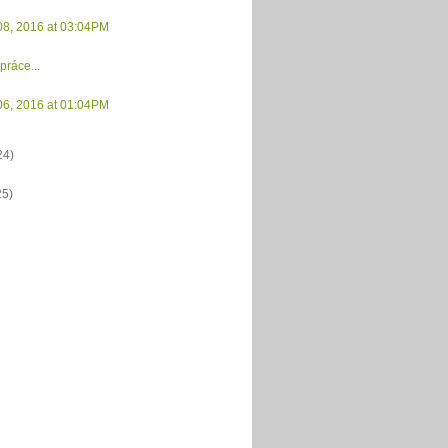
08, 2016 at 03:04PM
práce...
06, 2016 at 01:04PM
24)
25)