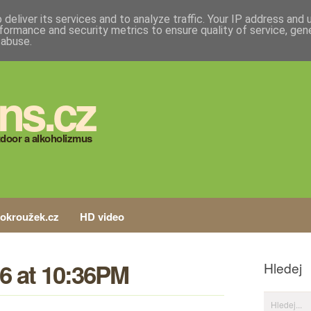
deliver its services and to analyze traffic. Your IP address and
formance and security metrics to ensure quality of service, ge
 abuse.
ns.cz
door a alkoholizmus
tokroužek.cz
HD video
6 at 10:36PM
Hledej