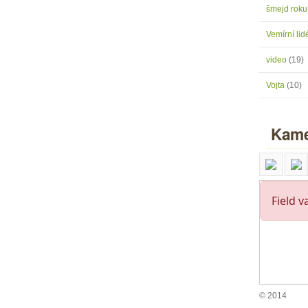
šmejd rok
Vemírní lidé
video
(19)
Vojta
(10)
Kame
© 2014