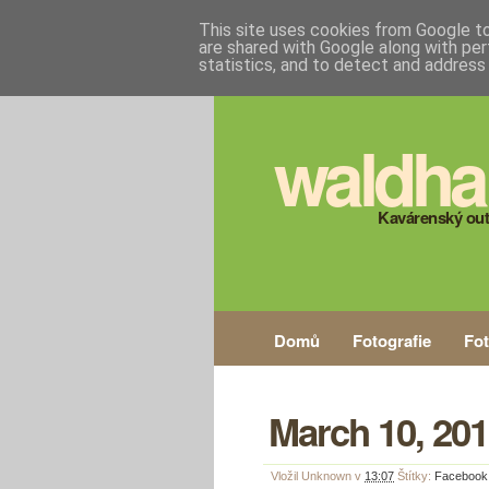
This site uses cookies from Google to 
are shared with Google along with per
statistics, and to detect and address
waldha
Kavárenský out
Domů
Fotografie
Fo
March 10, 201
Vložil
Unknown
v
13:07
Štítky:
Facebook