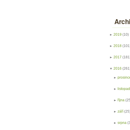
Arch
►
2019
(10)
►
2018
(101
►
2017
(181
▼
2016
(261
►
prosinc
►
listopa
►
října
(2
►
září
(25
►
srpna
(