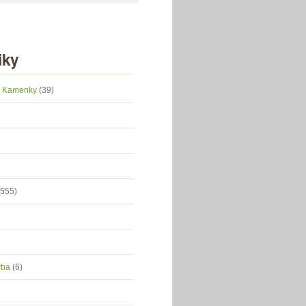
iky
 z Kamenky
(39)
(555)
orba
(6)