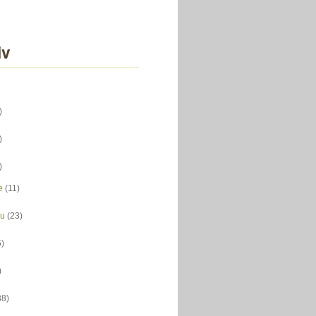
iv
)
)
)
e
(11)
du
(23)
5)
)
38)