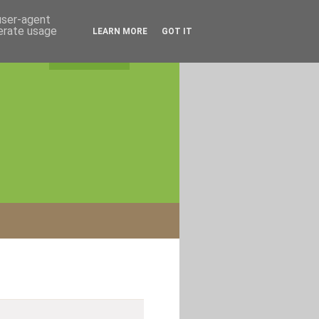
 user-agent
nerate usage
LEARN MORE
GOT IT
rss feed
|
login