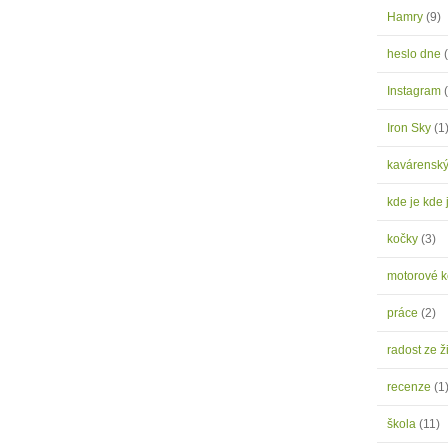
Hamry
(9)
heslo dne
Instagram
Iron Sky
(1
kavárensk
kde je kde 
kočky
(3)
motorové 
práce
(2)
radost ze ž
recenze
(1
škola
(11)