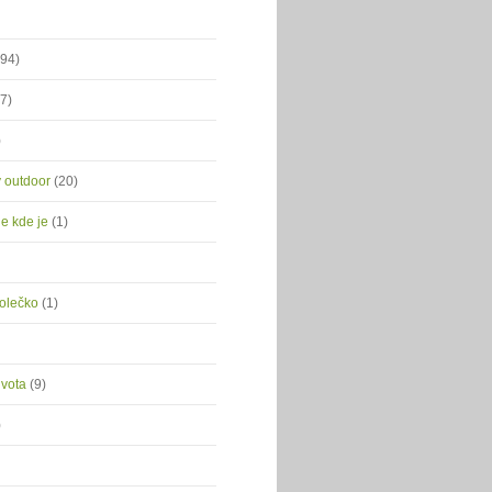
(94)
(7)
)
ý outdoor
(20)
je kde je
(1)
kolečko
(1)
ivota
(9)
)