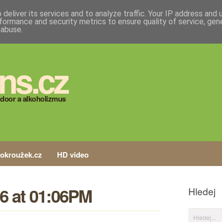
deliver its services and to analyze traffic. Your IP address and
formance and security metrics to ensure quality of service, ge
 abuse.
ns.cz
door a alkoholizmus
tokroužek.cz
HD video
6 at 01:06PM
Hledej