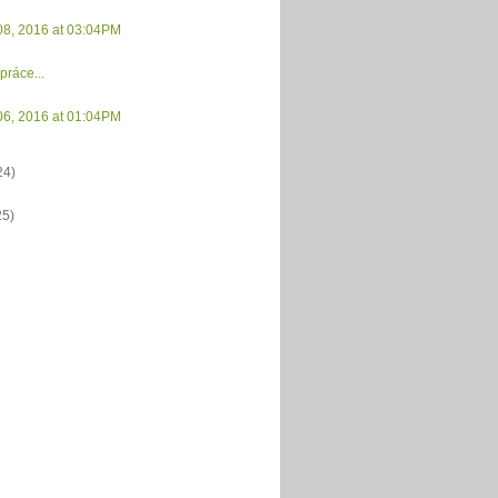
08, 2016 at 03:04PM
práce...
06, 2016 at 01:04PM
24)
25)