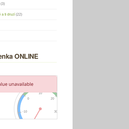
u
(3)
 a ti druzí
(22)
nka ONLINE