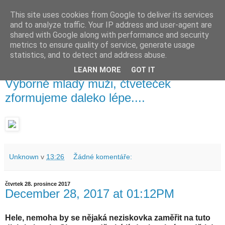
This site uses cookies from Google to deliver its services
waldhans.cz
and to analyze traffic. Your IP address and user-agent are
shared with Google along with performance and security
metrics to ensure quality of service, generate usage
Kavárenský outdoor a alkoholizmus
statistics, and to detect and address abuse.
LEARN MORE
GOT IT
pátek 29. prosince 2017
Výborně mladý muži, čtveteček
zformujeme daleko lépe....
Unknown
v
13:26
Žádné komentáře:
čtvrtek 28. prosince 2017
December 28, 2017 at 01:12PM
Hele, nemoha by se nějaká neziskovka zaměřit na tuto