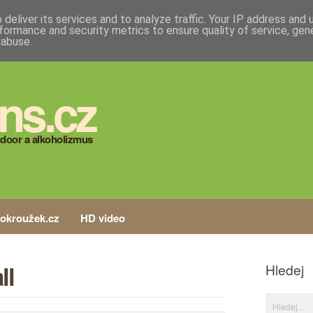
deliver its services and to analyze traffic. Your IP address and
formance and security metrics to ensure quality of service, ge
 abuse.
ns.cz
door a alkoholizmus
tokroužek.cz
HD video
ll
Hledej