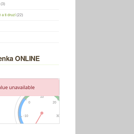
u
(3)
 a ti druzí
(22)
nka ONLINE