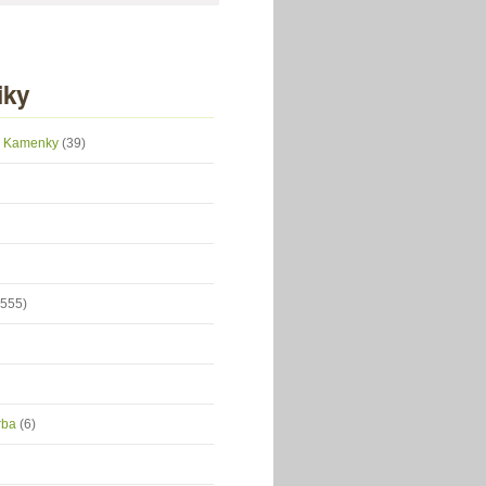
iky
 z Kamenky
(39)
(555)
orba
(6)