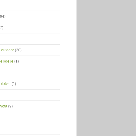
(94)
(7)
)
ý outdoor
(20)
je kde je
(1)
kolečko
(1)
ivota
(9)
)