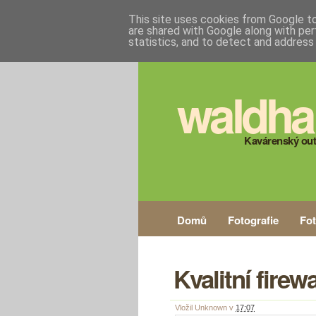
This site uses cookies from Google to 
are shared with Google along with per
statistics, and to detect and address
waldha
Kavárenský out
Domů
Fotografie
Fo
Kvalitní firewa
Vložil
Unknown
v
17:07