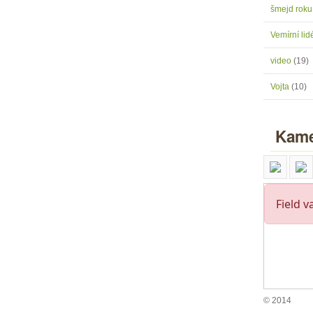
šmejd rok
Vemírní lidé
video
(19)
Vojta
(10)
Kame
© 2014