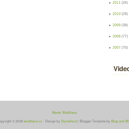
►
2011
(26)
►
2010
(28)
►
2009
(38)
►
2008
(77)
►
2007
(70)
Vide
Marek Waldhans
opyright © 2008
waldhans.cz
- Design by
Styleshout
|
Blogger Template
by
Blog and W