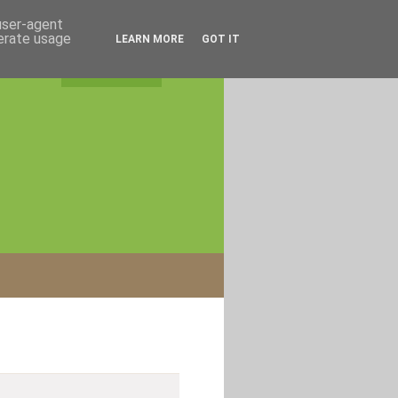
 user-agent
nerate usage
LEARN MORE
GOT IT
rss feed
|
login