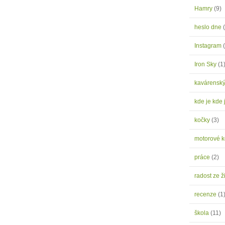
Hamry
(9)
heslo dne
Instagram
Iron Sky
(1
kavárensk
kde je kde 
kočky
(3)
motorové 
práce
(2)
radost ze ž
recenze
(1
škola
(11)