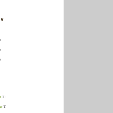
iv
)
)
)
e
(1)
du
(1)