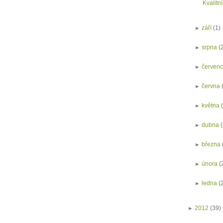
Kvalitní
►
září
(1)
►
srpna
(
►
červen
►
června
►
května
►
dubna
►
března
►
února
(
►
ledna
(
►
2012
(39)