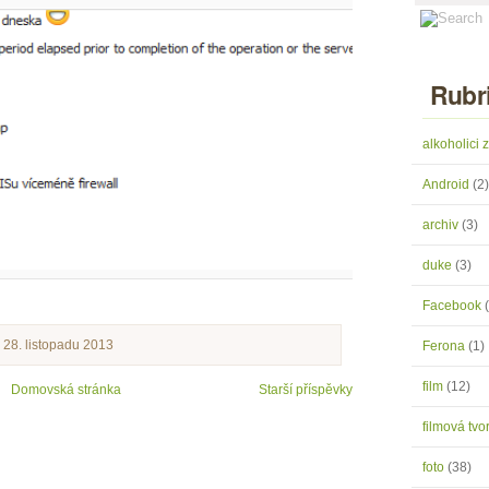
Rubr
alkoholici
Android
(2)
archiv
(3)
duke
(3)
Facebook
k 28. listopadu 2013
Ferona
(1)
film
(12)
Domovská stránka
Starší příspěvky
filmová tv
foto
(38)