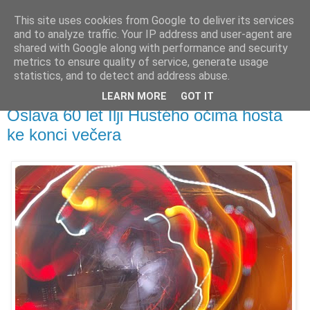
This site uses cookies from Google to deliver its services
waldhans.cz
and to analyze traffic. Your IP address and user-agent are
shared with Google along with performance and security
metrics to ensure quality of service, generate usage
Kavárenský outdoor a alkoholizmus
statistics, and to detect and address abuse.
LEARN MORE
GOT IT
sobota 4. prosince 2010
Oslava 60 let Ilji Hustého očima hosta
ke konci večera