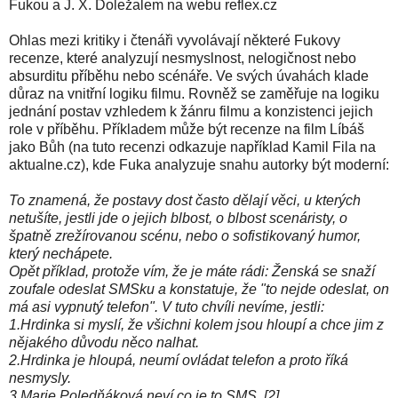
Fukou a J. X. Doležalem na webu reflex.cz
Ohlas mezi kritiky i čtenáři vyvolávají některé Fukovy
recenze, které analyzují nesmyslnost, nelogičnost nebo
absurditu příběhu nebo scénáře. Ve svých úvahách klade
důraz na vnitřní logiku filmu. Rovněž se zaměřuje na logiku
jednání postav vzhledem k žánru filmu a konzistenci jejich
role v příběhu. Příkladem může být recenze na film Líbáš
jako Bůh (na tuto recenzi odkazuje například Kamil Fila na
aktualne.cz), kde Fuka analyzuje snahu autorky být moderní:
To znamená, že postavy dost často dělají věci, u kterých
netušíte, jestli jde o jejich blbost, o blbost scenáristy, o
špatně zrežírovanou scénu, nebo o sofistikovaný humor,
který nechápete.
Opět příklad, protože vím, že je máte rádi: Ženská se snaží
zoufale odeslat SMSku a konstatuje, že "to nejde odeslat, on
má asi vypnutý telefon". V tuto chvíli nevíme, jestli:
1.Hrdinka si myslí, že všichni kolem jsou hloupí a chce jim z
nějakého důvodu něco nalhat.
2.Hrdinka je hloupá, neumí ovládat telefon a proto říká
nesmysly.
3.Marie Poledňáková neví co je to SMS. [2]