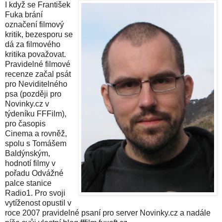
I když se František
Fuka brání
označení filmový
kritik, bezesporu se
dá za filmového
kritika považovat.
Pravidelné filmové
recenze začal psát
pro Neviditelného
psa (později pro
Novinky.cz v
týdeníku FFFilm),
pro časopis
Cinema a rovněž,
spolu s Tomášem
Baldýnským,
hodnotí filmy v
pořadu Odvážné
palce stanice
Radio1. Pro svoji
vytíženost opustil v
roce 2007 pravidelné psaní pro server Novinky.cz a nadále