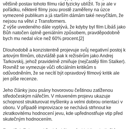
většině postav tohoto filmu rád fyzicky ublížil. To je ale v
pořádku, některé filmy jsou prostě zaměřeny na úzce
vymezené publikum a já starším dámám také nevyčítám, že
nejsou na větvi z Transformers.
Z výše uvedeného dále vyplývá, že kdyby byl film Líbáš jako
Bůh natočen úplně geniálním způsobem, pravděpodobně
bych mu nedal více než 60% procent.[2]
Dlouhodobě a konzistentně projevuje svůj negativní postoj k
artovým filmům, obzvláště pak k režisérům jako Andrej
Tarkovskij, jehož pravidelně zmiňuje (nejčastěji film Stalker).
Rovněž se vymezuje vůči oficiálním kritikům s
odůvodněním, že se necítí být opravdový filmový kritik ale
jen píše recenze.
Jeho články jsou psány hovorovou češtinou zatíženou
středočeským nářečím. V mluveném projevu ukazuje
schopnost strukturovat myšlenky a velmi dobrou orientaci v
oboru. V případě improvizace se nechává strhnout ke
zkratkovitému hodnocení jevu, kde upřednostňuje vtip před
skutečným hodnocením.