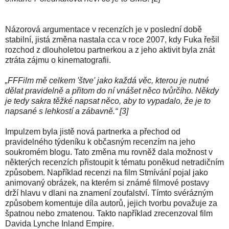
Názorová argumentace v recenzích je v poslední době
stabilní, jistá změna nastala cca v roce 2007, kdy Fuka řešil
rozchod z dlouholetou partnerkou a z jeho aktivit byla znát
ztráta zájmu o kinematografii.
„FFFilm mě celkem 'štve' jako každá věc, kterou je nutné
dělat pravidelně a přitom do ní vnášet něco tvůrčího. Někdy
je tedy sakra těžké napsat něco, aby to vypadalo, že je to
napsané s lehkostí a zábavně.“ [3]
Impulzem byla jistě nová partnerka a přechod od
pravidelného týdeníku k občasným recenzím na jeho
soukromém blogu. Tato změna mu rovněž dala možnost v
některých recenzích přistoupit k tématu poněkud netradičním
způsobem. Například recenzi na film Stmívání pojal jako
animovaný obrázek, na kterém si známé filmové postavy
drží hlavu v dlani na znamení zoufalství. Tímto svérázným
způsobem komentuje díla autorů, jejich tvorbu považuje za
špatnou nebo zmatenou. Takto například zrecenzoval film
Davida Lynche Inland Empire.