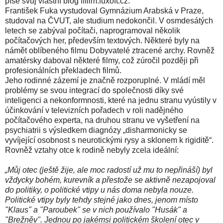
píše svůj vlastní blog fffilm.fuxoft.cz.
František Fuka vystudoval Gymnázium Arabská v Praze,
studoval na ČVUT, ale studium nedokončil. V osmdesátých
letech se zabýval počítači, naprogramoval několik
počítačových her, především textových. Některé byly na
námět oblíbeného filmu Dobyvatelé ztracené archy. Rovněž
amatérsky daboval některé filmy, což zúročil později při
profesionálních překladech filmů.
Jeho rodinné zázemí je značně rozporuplné. V mládí měl
problémy se svou integrací do společnosti díky své
inteligenci a nekonformnosti, které na jednu stranu vyústily v
účinkování v televizních pořadech v roli nadějného
počítačového experta, na druhou stranu ve vyšetření na
psychiatrii s výsledkem diagnózy „disharmonicky se
vyvíjející osobnost s neurotickými rysy a sklonem k rigiditě“.
Rovněž vztahy otce k rodině nebyly zcela ideální:
„Můj otec (ještě žije, ale moc radostí už mu to nepřináší) byl
vždycky bohém, kurevník a přestože se aktivně nezapojoval
do politiky, o politické vtipy u nás doma nebyla nouze.
Politické vtipy byly tehdy stejné jako dnes, jenom místo
"Klaus" a "Paroubek" se v nich používalo "Husák" a
"Brežněv". Jednou po jakémsi politickém školení otec v