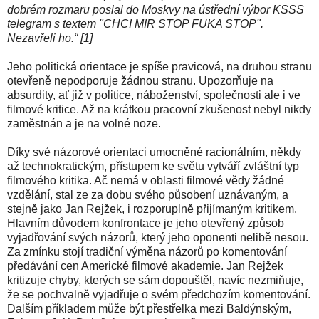
dobrém rozmaru poslal do Moskvy na ústřední výbor KSSS
telegram s textem "CHCI MIR STOP FUKA STOP".
Nezavřeli ho.“ [1]
Jeho politická orientace je spíše pravicová, na druhou stranu
otevřeně nepodporuje žádnou stranu. Upozorňuje na
absurdity, ať již v politice, náboženství, společnosti ale i ve
filmové kritice. Až na krátkou pracovní zkušenost nebyl nikdy
zaměstnán a je na volné noze.
Díky své názorové orientaci umocněné racionálním, někdy
až technokratickým, přístupem ke světu vytváří zvláštní typ
filmového kritika. Ač nemá v oblasti filmové vědy žádné
vzdělání, stal ze za dobu svého působení uznávaným, a
stejně jako Jan Rejžek, i rozporuplně přijímaným kritikem.
Hlavním důvodem konfrontace je jeho otevřený způsob
vyjadřování svých názorů, který jeho oponenti nelibě nesou.
Za zmínku stojí tradiční výměna názorů po komentování
předávání cen Americké filmové akademie. Jan Rejžek
kritizuje chyby, kterých se sám dopouštěl, navíc nezmiňuje,
že se pochvalně vyjadřuje o svém předchozím komentování.
Dalším příkladem může být přestřelka mezi Baldýnským,