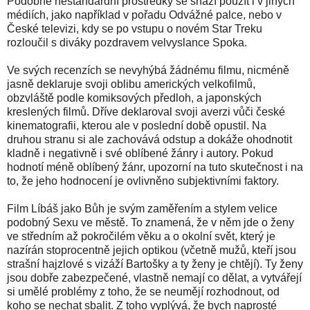
Podobné nestandardní prostředky se snaží použít i v jiných
médiích, jako například v pořadu Odvážné palce, nebo v
České televizi, kdy se po vstupu o novém Star Treku
rozloučil s diváky pozdravem velvyslance Spoka.
Ve svých recenzích se nevyhýbá žádnému filmu, nicméně
jasně deklaruje svoji oblibu amerických velkofilmů,
obzvláště podle komiksových předloh, a japonských
kreslených filmů. Dříve deklaroval svoji averzi vůči české
kinematografii, kterou ale v poslední době opustil. Na
druhou stranu si ale zachovává odstup a dokáže ohodnotit
kladně i negativně i své oblíbené žánry i autory. Pokud
hodnotí méně oblíbený žánr, upozorní na tuto skutečnost i na
to, že jeho hodnocení je ovlivněno subjektivními faktory.
Film Líbáš jako Bůh je svým zaměřením a stylem velice
podobný Sexu ve městě. To znamená, že v něm jde o ženy
ve středním až pokročilém věku a o okolní svět, který je
nazírán stoprocentně jejich optikou (včetně mužů, kteří jsou
strašní hajzlové s vizáží Bartošky a ty ženy je chtějí). Ty ženy
jsou dobře zabezpečené, vlastně nemají co dělat, a vytvářejí
si umělé problémy z toho, že se neumějí rozhodnout, od
koho se nechat sbalit. Z toho vyplývá, že bych naprosté