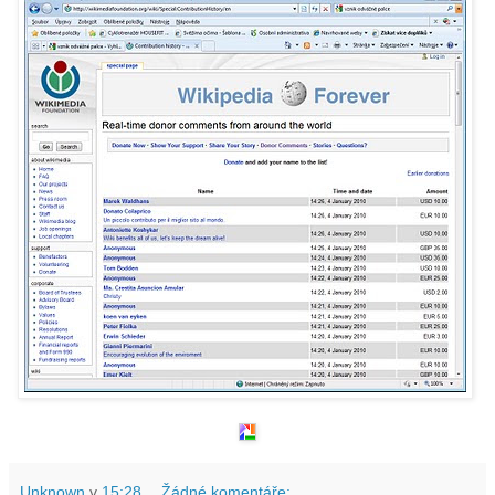
Unknown
v
15:28
Žádné komentáře: