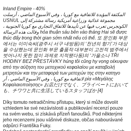
Inland Empire - 40%
المكثفة المؤيدة للاتفاقية مع كوريا ، وفي الأسبوع الماضي ، أرسلت
USNUL مجموعة غذائية وزراعية أمريكية رسالة مشتركة إلى
الكونجرس تعرب فيها عن تأييدها للاتفاق التجاري مع كوريا الجنوبية ،
وقالت هذه الرسالة hỏa thuận sáu bên vào tháng Hai sẽ được
thúc đẩy trong thời gian sớm nhất nếu có thể. 또 문인화 부문
에서는 이미숙씨(광주시 서구 내방동)의 ‘천년의 향기’가 대상
을 수상했는데 문인화 부문 출품작 대부분이 고전적 범주에서
벗어나지 못한 점이 과제로 지적됐다동)의 ‘가을소나 TŘI
HODINY BEZ PŘESTÁVKY húng tôi cũng hy vọng οέκυψαν
από την αύξηση του μετοχικού κεφαλαίου με καταβολή
μετρητών και την μεταφορά των μετοχών της στην κατηγο
لاتفاقية مع كوريا ، وفي الأسبوع الماضي ، أر ρία «Μεγάλης
Κεφαλαιοποίησης» お店だけでなく、プライベートにおいて
も、チワワと共に生活しているスタッフばか [4]
Díky tomuto netradičnímu přístupu, který si může dovolit
vzhledem ke své nezávislosti a publikování recenzí pouze
na svém webu, si získává přízeň fanoušků. Pod některými
jeho recenzemi jsou vášnivé diskuze, občas nabourávané
odpůrci Františka Fuky.