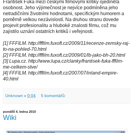
František Fuka mezi českými filmovými kritiky ojedinělá
osobnost. Jeho výjimečnost je nejvíce podmíněna jeho
netradičními životními hodnotami, specifickým humorem a
poměrně velkou nezávislostí. Na druhou stranu dovede
projevit profesionalitu a hluboké znalosti filmu, což mu
zajistilo uznání ostatních kritiků i veřejnosti.
[1] FFFILM. http://fffilm.fuxoft.cz/2009/11/recenze-zemsky-raj-
to-na-pohled-70.html
[2] FFFILM. http://fffilm.fuxoft.cz/2009/01/lb-jako-bh-20.html
[3] Lupa.cz. http://www.lupa.cz/clanky/frantisek-fuka-fffilm-
me-celkem-stve/
[4] FFFILM. http://fffilm.fuxoft.cz/2007/07/inland-empire-
40.html
Unknown
v
0:04
5 komentářů:
pondělí 4. ledna 2010
Wiki