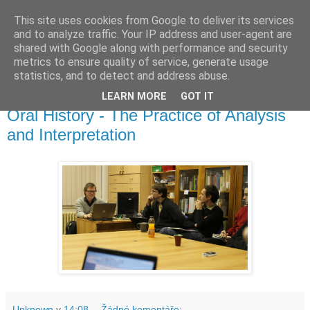
This site uses cookies from Google to deliver its services
waldhans.cz
and to analyze traffic. Your IP address and user-agent are
shared with Google along with performance and security
metrics to ensure quality of service, generate usage
Kavárenský outdoor a alkoholizmus
statistics, and to detect and address abuse.
LEARN MORE
GOT IT
pátek 22. ledna 2010
Oral History - The Practice of Analysis
and Interpretation
Unknown
v
14:08
Žádné komentáře: