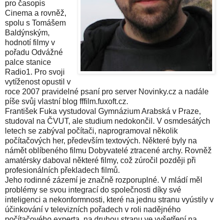
pro časopis
Cinema a rovněž,
spolu s Tomášem
Baldýnským,
hodnotí filmy v
pořadu Odvážné
palce stanice
Radio1. Pro svoji
vytíženost opustil v
roce 2007 pravidelné psaní pro server Novinky.cz a nadále
píše svůj vlastní blog fffilm.fuxoft.cz.
František Fuka vystudoval Gymnázium Arabská v Praze,
studoval na ČVUT, ale studium nedokončil. V osmdesátých
letech se zabýval počítači, naprogramoval několik
počítačových her, především textových. Některé byly na
námět oblíbeného filmu Dobyvatelé ztracené archy. Rovněž
amatérsky daboval některé filmy, což zúročil později při
profesionálních překladech filmů.
Jeho rodinné zázemí je značně rozporuplné. V mládí měl
problémy se svou integrací do společnosti díky své
inteligenci a nekonformnosti, které na jednu stranu vyústily v
účinkování v televizních pořadech v roli nadějného
počítačového experta, na druhou stranu ve vyšetření na