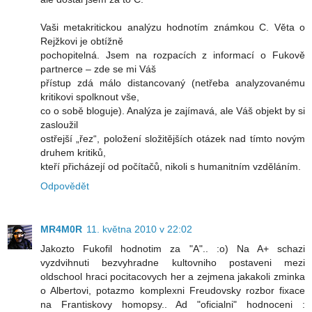
Vaši metakritickou analýzu hodnotím známkou C. Věta o
Rejžkovi je obtížně
pochopitelná. Jsem na rozpacích z informací o Fukově
partnerce – zde se mi Váš
přístup zdá málo distancovaný (netřeba analyzovanému
kritikovi spolknout vše,
co o sobě bloguje). Analýza je zajímavá, ale Váš objekt by si
zasloužil
ostřejší „řez“, položení složitějších otázek nad tímto novým
druhem kritiků,
kteří přicházejí od počítačů, nikoli s humanitním vzděláním.
Odpovědět
MR4M0R
11. května 2010 v 22:02
Jakozto Fukofil hodnotim za "A".. :o) Na A+ schazi
vyzdvihnuti bezvyhradne kultovniho postaveni mezi
oldschool hraci pocitacovych her a zejmena jakakoli zminka
o Albertovi, potazmo komplexni Freudovsky rozbor fixace
na Frantiskovy homopsy.. Ad "oficialni" hodnoceni :