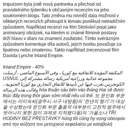
Impulzem byla jistě nová partnerka a přechod od
pravidelného týdeníku k občasným recenzím na jeho
soukromém blogu. Tato změna mu rovněž dala možnost v
některých recenzích přistoupit k tématu poněkud netradičním
způsobem. Například recenzi na film Stmívání pojal jako
animovaný obrázek, na kterém si známé filmové postavy
drží hlavu v dlani na znamení zoufalství. Tímto svérázným
způsobem komentuje díla autorů, jejich tvorbu považuje za
špatnou nebo zmatenou. Takto například zrecenzoval film
Davida Lynche Inland Empire.
Inland Empire - 40%
المكثفة المؤيدة للاتفاقية مع كوريا ، وفي الأسبوع الماضي ، أرسلت
USNUL مجموعة غذائية وزراعية أمريكية رسالة مشتركة إلى
الكونجرس تعرب فيها عن تأييدها للاتفاق التجاري مع كوريا الجنوبية ،
وقالت هذه الرسالة hỏa thuận sáu bên vào tháng Hai sẽ được
thúc đẩy trong thời gian sớm nhất nếu có thể. 또 문인화 부문
에서는 이미숙씨(광주시 서구 내방동)의 ‘천년의 향기’가 대상
을 수상했는데 문인화 부문 출품작 대부분이 고전적 범주에서
벗어나지 못한 점이 과제로 지적됐다동)의 ‘가을소나 TŘI
HODINY BEZ PŘESTÁVKY húng tôi cũng hy vọng οέκυψαν
από την αύξηση του μετοχικού κεφαλαίου με καταβολή