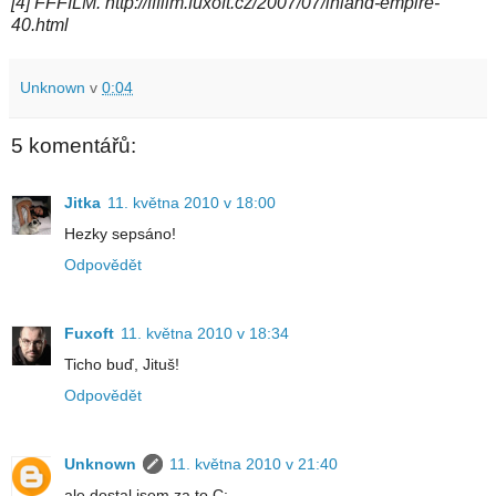
[4] FFFILM. http://fffilm.fuxoft.cz/2007/07/inland-empire-
40.html
Unknown
v
0:04
5 komentářů:
Jitka
11. května 2010 v 18:00
Hezky sepsáno!
Odpovědět
Fuxoft
11. května 2010 v 18:34
Ticho buď, Jituš!
Odpovědět
Unknown
11. května 2010 v 21:40
ale dostal jsem za to C: