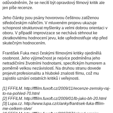
odůvodněním, že se necítí být opravdový filmový kritik ale
jen píše recenze.
Jeho články jsou psány hovorovou češtinou zatíženou
středočeským nářečím. V mluveném projevu ukazuje
schopnost strukturovat myšlenky a velmi dobrou orientaci v
oboru. V případě improvizace se nechává strhnout ke
zkratkovitému hodnocení jevu, kde upřednostňuje vtip před
skutečným hodnocením.
František Fuka mezi českými filmovými kritiky ojedinělá
osobnost. Jeho výjimečnost je nejvíce podmíněna jeho
netradičními životními hodnotami, specifickým humorem a
poměrně velkou nezávislostí. Na druhou stranu dovede
projevit profesionalitu a hluboké znalosti filmu, což mu
zajistilo uznání ostatních kritiků i veřejnosti.
[1] FFFILM. http://fffilm.fuxoft.cz/2009/11/recenze-zemsky-raj-
to-na-pohled-70.html
[2] FFFILM. http://fffilm.fuxoft.cz/2009/01/lb-jako-bh-20.html
[3] Lupa.cz. http://www.lupa.cz/clanky/frantisek-fuka-fffilm-
me-celkem-stve/