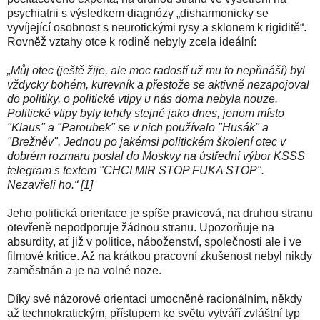
psychiatrii s výsledkem diagnózy „disharmonicky se
vyvíjející osobnost s neurotickými rysy a sklonem k rigiditě“.
Rovněž vztahy otce k rodině nebyly zcela ideální:
„Můj otec (ještě žije, ale moc radostí už mu to nepřináší) byl
vždycky bohém, kurevník a přestože se aktivně nezapojoval
do politiky, o politické vtipy u nás doma nebyla nouze.
Politické vtipy byly tehdy stejné jako dnes, jenom místo
"Klaus" a "Paroubek" se v nich používalo "Husák" a
"Brežněv". Jednou po jakémsi politickém školení otec v
dobrém rozmaru poslal do Moskvy na ústřední výbor KSSS
telegram s textem "CHCI MIR STOP FUKA STOP".
Nezavřeli ho.“ [1]
Jeho politická orientace je spíše pravicová, na druhou stranu
otevřeně nepodporuje žádnou stranu. Upozorňuje na
absurdity, ať již v politice, náboženství, společnosti ale i ve
filmové kritice. Až na krátkou pracovní zkušenost nebyl nikdy
zaměstnán a je na volné noze.
Díky své názorové orientaci umocněné racionálním, někdy
až technokratickým, přístupem ke světu vytváří zvláštní typ