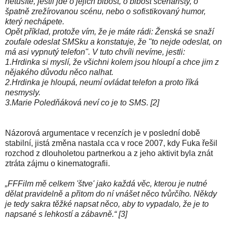
netušíte, jestli jde o jejich blbost, o blbost scenáristy, o
špatně zrežírovanou scénu, nebo o sofistikovaný humor,
který nechápete.
Opět příklad, protože vím, že je máte rádi: Ženská se snaží
zoufale odeslat SMSku a konstatuje, že "to nejde odeslat, on
má asi vypnutý telefon". V tuto chvíli nevíme, jestli:
1.Hrdinka si myslí, že všichni kolem jsou hloupí a chce jim z
nějakého důvodu něco nalhat.
2.Hrdinka je hloupá, neumí ovládat telefon a proto říká
nesmysly.
3.Marie Poledňáková neví co je to SMS. [2]
Názorová argumentace v recenzích je v poslední době
stabilní, jistá změna nastala cca v roce 2007, kdy Fuka řešil
rozchod z dlouholetou partnerkou a z jeho aktivit byla znát
ztráta zájmu o kinematografii.
„FFFilm mě celkem 'štve' jako každá věc, kterou je nutné
dělat pravidelně a přitom do ní vnášet něco tvůrčího. Někdy
je tedy sakra těžké napsat něco, aby to vypadalo, že je to
napsané s lehkostí a zábavně.“ [3]