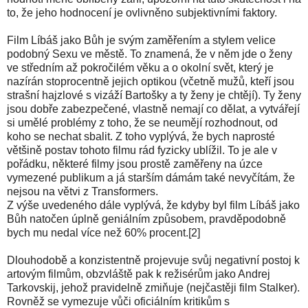
to, že jeho hodnocení je ovlivněno subjektivními faktory.
Film Líbáš jako Bůh je svým zaměřením a stylem velice
podobný Sexu ve městě. To znamená, že v něm jde o ženy
ve středním až pokročilém věku a o okolní svět, který je
nazírán stoprocentně jejich optikou (včetně mužů, kteří jsou
strašní hajzlové s vizáží Bartošky a ty ženy je chtějí). Ty ženy
jsou dobře zabezpečené, vlastně nemají co dělat, a vytvářejí
si umělé problémy z toho, že se neumějí rozhodnout, od
koho se nechat sbalit. Z toho vyplývá, že bych naprosté
většině postav tohoto filmu rád fyzicky ublížil. To je ale v
pořádku, některé filmy jsou prostě zaměřeny na úzce
vymezené publikum a já starším dámám také nevyčítám, že
nejsou na větvi z Transformers.
Z výše uvedeného dále vyplývá, že kdyby byl film Líbáš jako
Bůh natočen úplně geniálním způsobem, pravděpodobně
bych mu nedal více než 60% procent.[2]
Dlouhodobě a konzistentně projevuje svůj negativní postoj k
artovým filmům, obzvláště pak k režisérům jako Andrej
Tarkovskij, jehož pravidelně zmiňuje (nejčastěji film Stalker).
Rovněž se vymezuje vůči oficiálním kritikům s