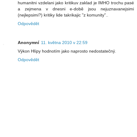
humanitni vzdelani jako kritikuv zaklad je IMHO trochu pasé
a zejmena v dnesni e-době jsou nejuznavanejsimi
(nejlepsimi?) kritiky lide takrikajic "z komunity"..
Odpovědět
Anonymní
11. května 2010 v 22:59
Výkon Hlípy hodnotím jako naprosto nedostatečný.
Odpovědět