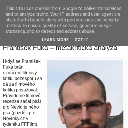
This site uses cookies from Google to deliver its services
waldhans.cz
and to analyze traffic. Your IP address and user-agent are
shared with Google along with performance and security
metrics to ensure quality of service, generate usage
Kavárenský outdoor a alkoholizmus
statistics, and to detect and address abuse.
LEARN MORE
GOT IT
úterý 5. ledna 2010
František Fuka – metakritická analýza
I když se František
Fuka brání
označení filmový
kritik, bezesporu se
dá za filmového
kritika považovat.
Pravidelné filmové
recenze začal psát
pro Neviditelného
psa (později pro
Novinky.cz v
týdeníku FFFilm),