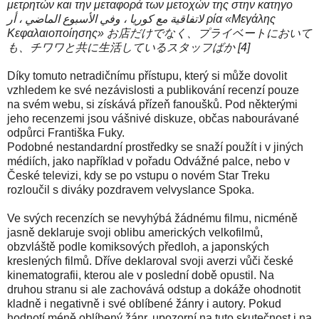
μετρητών και την μεταφορά των μετοχών της στην κατηγο
لاتفاقية مع كوريا ، وفي الأسبوع الماضي ، أر ρία «Μεγάλης
Κεφαλαιοποίησης» お店だけでなく、プライベートにおいて
も、チワワと共に生活しているスタッフばか [4]
Díky tomuto netradičnímu přístupu, který si může dovolit
vzhledem ke své nezávislosti a publikování recenzí pouze
na svém webu, si získává přízeň fanoušků. Pod některými
jeho recenzemi jsou vášnivé diskuze, občas nabourávané
odpůrci Františka Fuky.
Podobné nestandardní prostředky se snaží použít i v jiných
médiích, jako například v pořadu Odvážné palce, nebo v
České televizi, kdy se po vstupu o novém Star Treku
rozloučil s diváky pozdravem velvyslance Spoka.
Ve svých recenzích se nevyhýbá žádnému filmu, nicméně
jasně deklaruje svoji oblibu amerických velkofilmů,
obzvláště podle komiksových předloh, a japonských
kreslených filmů. Dříve deklaroval svoji averzi vůči české
kinematografii, kterou ale v poslední době opustil. Na
druhou stranu si ale zachovává odstup a dokáže ohodnotit
kladně i negativně i své oblíbené žánry i autory. Pokud
hodnotí méně oblíbený žánr, upozorní na tuto skutečnost i na