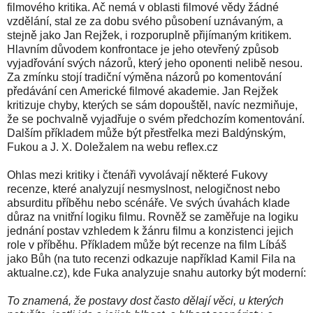
filmového kritika. Ač nemá v oblasti filmové vědy žádné
vzdělání, stal ze za dobu svého působení uznávaným, a
stejně jako Jan Rejžek, i rozporuplně přijímaným kritikem.
Hlavním důvodem konfrontace je jeho otevřený způsob
vyjadřování svých názorů, který jeho oponenti nelibě nesou.
Za zmínku stojí tradiční výměna názorů po komentování
předávání cen Americké filmové akademie. Jan Rejžek
kritizuje chyby, kterých se sám dopouštěl, navíc nezmiňuje,
že se pochvalně vyjadřuje o svém předchozím komentování.
Dalším příkladem může být přestřelka mezi Baldýnským,
Fukou a J. X. Doležalem na webu reflex.cz
Ohlas mezi kritiky i čtenáři vyvolávají některé Fukovy
recenze, které analyzují nesmyslnost, nelogičnost nebo
absurditu příběhu nebo scénáře. Ve svých úvahách klade
důraz na vnitřní logiku filmu. Rovněž se zaměřuje na logiku
jednání postav vzhledem k žánru filmu a konzistenci jejich
role v příběhu. Příkladem může být recenze na film Líbáš
jako Bůh (na tuto recenzi odkazuje například Kamil Fila na
aktualne.cz), kde Fuka analyzuje snahu autorky být moderní:
To znamená, že postavy dost často dělají věci, u kterých