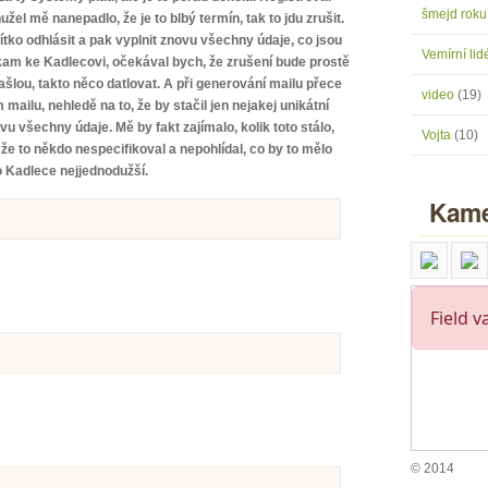
šmejd rok
el mě nanepadlo, že je to blbý termín, tak to jdu zrušit.
ítko odhlásit a pak vyplnit znovu všechny údaje, co jsou
Vemírní lidé
někam ke Kadlecovi, očekával bych, že zrušení bude prostě
kašlou, takto něco datlovat. A při generování mailu přece
video
(19)
ailu, nehledě na to, že by stačil jen nejakej unikátní
 všechny údaje. Mě by fakt zajímalo, kolik toto stálo,
Vojta
(10)
že to někdo nespecifikoval a nepohlídal, co by to mělo
ro Kadlece nejjednodužší.
Kame
© 2014