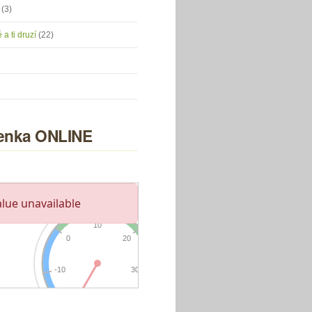
u
(3)
 a ti druzí
(22)
nka ONLINE