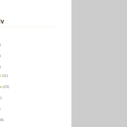
iv
)
)
)
e
(11)
du
(23)
5)
)
38)