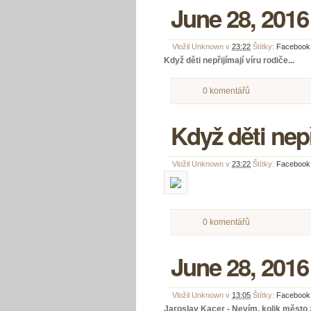
June 28, 2016
Vložil
Unknown
v
23:22
Štítky:
Facebook
Když děti nepřijímají víru rodiče...
0 komentářů
Když děti nepř
Vložil
Unknown
v
23:22
Štítky:
Facebook
0 komentářů
June 28, 2016
Vložil
Unknown
v
13:05
Štítky:
Facebook
Jaroslav Kacer - Nevím, kolik město z