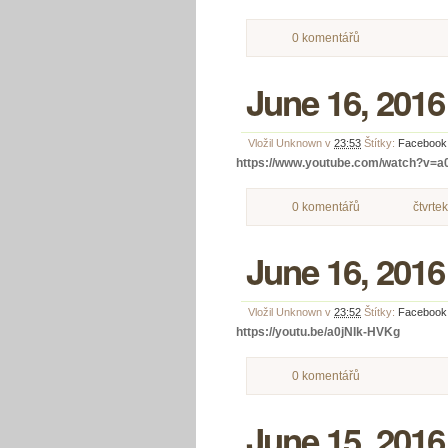
0 komentářů
June 16, 2016
Vložil
Unknown
v
23:53
Štítky:
Facebook
https://www.youtube.com/watch?v=a
0 komentářů
čtvrte
June 16, 2016
Vložil
Unknown
v
23:52
Štítky:
Facebook
https://youtu.be/a0jNIk-HVKg
0 komentářů
June 15, 2016