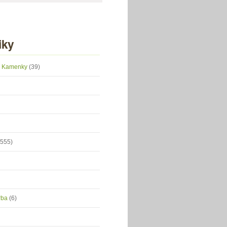
iky
 z Kamenky
(39)
(555)
orba
(6)