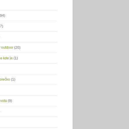
(94)
(7)
)
ý outdoor
(20)
je kde je
(1)
kolečko
(1)
ivota
(9)
)