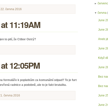
►
červen
 22. června 2016
▼
června
 at 11:19AM
June 2
June 2
Aneb j
en to pití, že Ctibor Ostrý?
June 2
Když dět
 at 12:05PM
June 2
Bez na
a formuláře k poplatkům za komunální odpad? To je furt
vřená radnice a podobně, ale to je fakt brutalita.
Bez na
21. června 2016
June 2
June 2