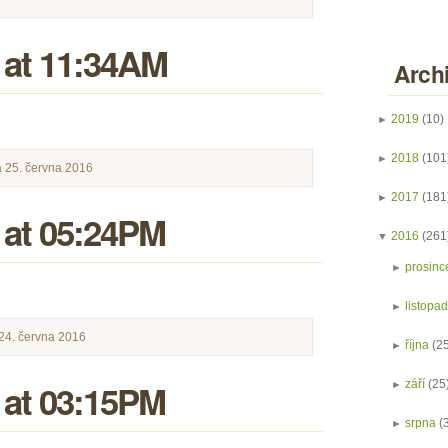
 at 11:34AM
Arch
►
2019
(10)
►
2018
(101
 25. června 2016
►
2017
(181
 at 05:24PM
▼
2016
(261
►
prosinc
►
listopa
24. června 2016
►
října
(2
 at 03:15PM
►
září
(25
►
srpna
(