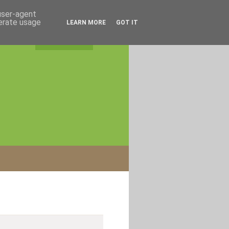
 user-agent
nerate usage
LEARN MORE
GOT IT
rss feed
|
login