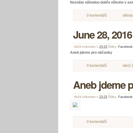
Neznáte náhodou dobře někoho v asi
0 komentářů
středa
June 28, 2016
Vložil
Unknown
v
23:23
Štítky:
Facebook
Aneb jdeme pro občanky
0 komentářů
úterý 
Aneb jdeme p
Vložil
Unknown
v
23:23
Štítky:
Facebook
0 komentářů