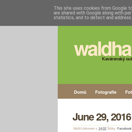
This site uses cookies from Google to 
are shared with Google along with per
statistics, and to detect and address
waldha
Kavárenský out
Domů
Fotografie
Fo
June 29, 2016
Vložil
Unknown
v
14:02
Štítky:
Facebook