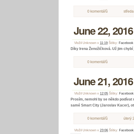
0 komentářů
středa
June 22, 2016
Vložil
Unknown
v
11:19
Štítky:
Facebook
Díky Irena Ženožičková. Už jim chybí j
0 komentářů
June 21, 2016
Vložil
Unknown
v
12:05
Štítky:
Facebook
Prosím, nemohl by se někdo podívat n
samé Smart City (Jaroslav Kacer), ote
0 komentářů
úterý 
Vložil
Unknown
v
23:06
Štítky:
Facebook