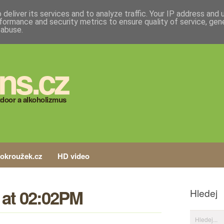
deliver its services and to analyze traffic. Your IP address and
formance and security metrics to ensure quality of service, ge
 abuse.
ns.cz
door a alkoholizmus
tokroužek.cz
HD video
 at 02:02PM
Hledej