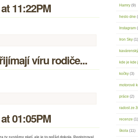
 at 11:22PM
Hamry
(9)
heslo dne
Instagram
Iron Sky
(1
kavárensk
ijímají víru rodiče...
kde je kde 
kočky
(3)
motorové 
práce
(2)
radost ze ž
 at 01:05PM
recenze
(1
škola
(11)
a ty systémy platí, ale je to pořád dokola. Registroval