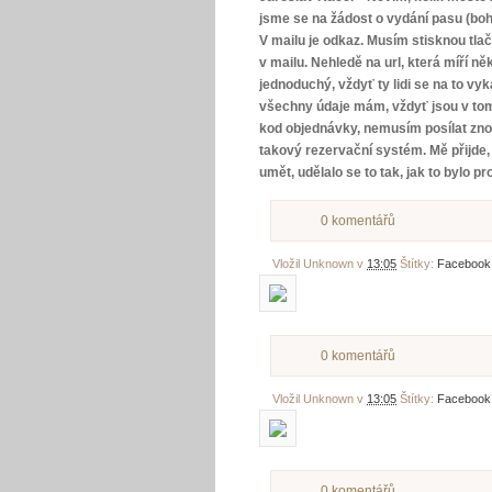
jsme se na žádost o vydání pasu (bohuž
V mailu je odkaz. Musím stisknou tlač
v mailu. Nehledě na url, která míří 
jednoduchý, vždyť ty lidi se na to vy
všechny údaje mám, vždyť jsou v tom m
kod objednávky, nemusím posílat znovu
takový rezervační systém. Mě přijde, 
umět, udělalo se to tak, jak to bylo p
0 komentářů
Vložil
Unknown
v
13:05
Štítky:
Facebook
0 komentářů
Vložil
Unknown
v
13:05
Štítky:
Facebook
0 komentářů