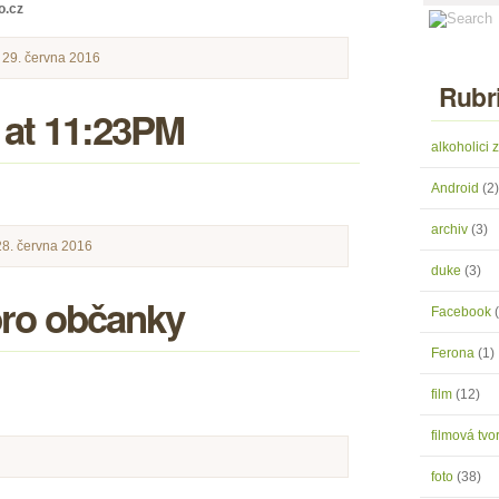
o.cz
 29. června 2016
Rubr
 at 11:23PM
alkoholici
Android
(2)
archiv
(3)
28. června 2016
duke
(3)
ro občanky
Facebook
Ferona
(1)
film
(12)
filmová tv
foto
(38)