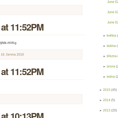
June 0
June 0
 at 11:52PM
June 0
►
května
0jNIk-HVKg
►
dubna
k 16. června 2016
►
března
►
února
(
 at 11:52PM
►
ledna
(
►
2015
(45)
►
2014
(5)
►
2013
(20)
 at 10:13PM