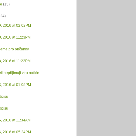
ce
(15)
(24)
9, 2016 at 02:02PM
8, 2016 at 11:23PM
deme pro občanky
8, 2016 at 11:22PM
i nepřijímají víru rodiče...
8, 2016 at 01:05PM
dpisu
dpisu
5, 2016 at 11:34AM
4, 2016 at 05:24PM