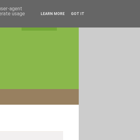
 user-agent
nerate usage
LEARN MORE
GOT IT
rss feed
|
login