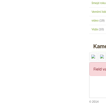
šmejd rok
Vemírní lidé
video
(19)
Vojta
(10)
Kame
© 2014