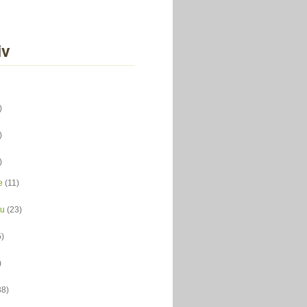
iv
)
)
)
e
(11)
du
(23)
5)
)
38)