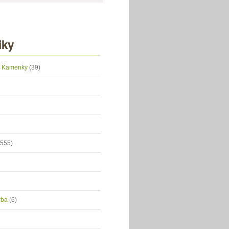
iky
 z Kamenky
(39)
(555)
orba
(6)