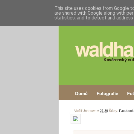
This site uses cookies from Google to 
are shared with Google along with per
statistics, and to detect and address
waldha
Kavárenský out
Domů
Fotografie
Fo
Vložil
Unknown
v
21:39
Štítky:
Facebook