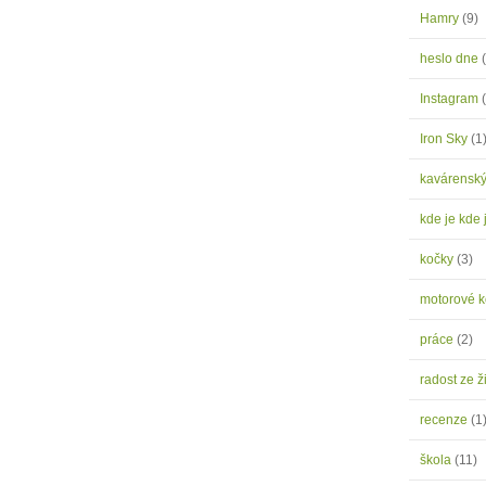
Hamry
(9)
heslo dne
Instagram
Iron Sky
(1
kavárensk
kde je kde 
kočky
(3)
motorové 
práce
(2)
radost ze ž
recenze
(1
škola
(11)