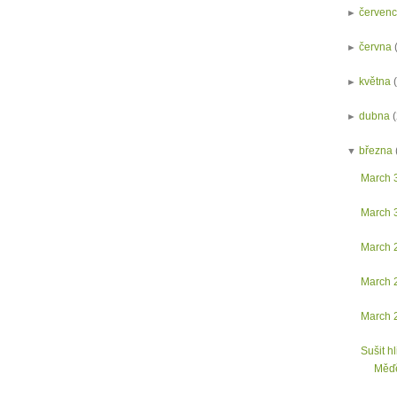
►
červen
►
června
►
května
►
dubna
▼
března
March 
March 
March 
March 
March 
Sušit h
Měď