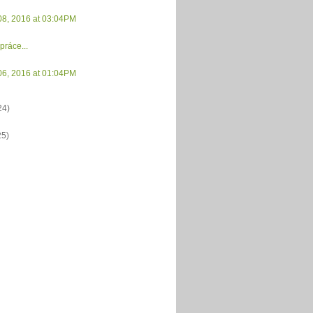
08, 2016 at 03:04PM
práce...
06, 2016 at 01:04PM
24)
25)