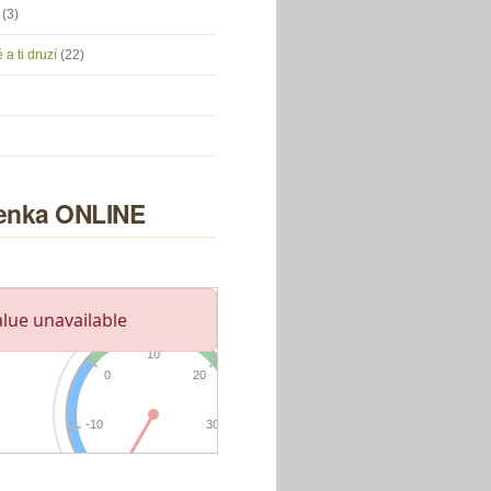
u
(3)
 a ti druzí
(22)
nka ONLINE