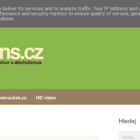
deliver its services and to analyze traffic. Your IP address and
formance and security metrics to ensure quality of service, ge
 abuse.
ns.cz
door a alkoholizmus
tokroužek.cz
HD video
Hledej