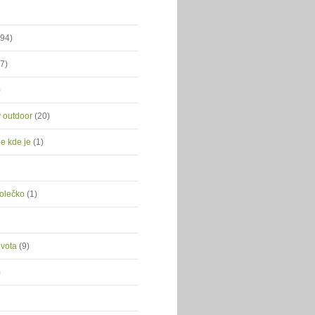
(94)
(7)
)
ý outdoor
(20)
je kde je
(1)
kolečko
(1)
ivota
(9)
)