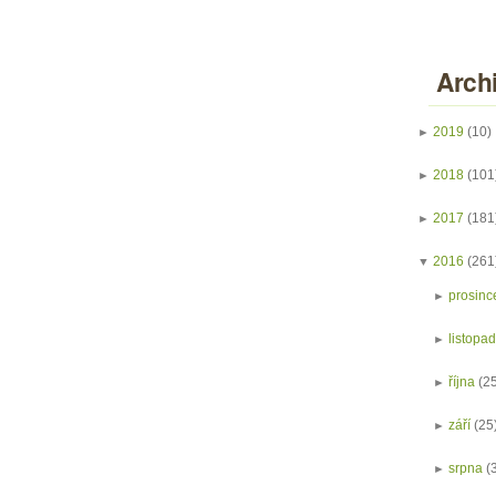
Arch
►
2019
(10)
►
2018
(101
►
2017
(181
▼
2016
(261
►
prosinc
►
listopa
►
října
(2
►
září
(25
►
srpna
(