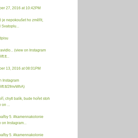
er 27, 2016 at 10:42PM
é je nepokoušet ho změřit,
il Svatoplu...
dpisu
ravidlo... (view on Instagram
ift.tt...
er 13, 2016 at 08:01PM
n Instagram
//ift.tt/2fmvWhA)
ří, chytl balík, bude hořet stoh
 on ...
 pařby 5. #kamennakolonie
w on Instagram...
 pařby 5. #kamennakolonie