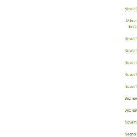
Novemb
Už to z
hned
Novemb
Novemb
Novemb
Novemb
Novemb
Bez na
Bez na
Novemb
Nechci 