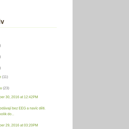
iv
)
)
)
e
(11)
du
(23)
er 30, 2016 at 12:42PM
odávají bez EEG a navíc děti.
kolik do...
er 29, 2016 at 03:20PM