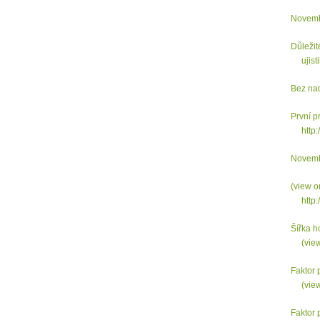
Novemb
Důležit
ujist
Bez na
První p
http://
Novemb
(view o
http:
Šířka ho
(view
Faktor
(vie
Faktor