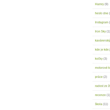
Hamry
(9)
heslo dne
Instagram
Iron Sky
(1
kavárensk
kde je kde 
kočky
(3)
motorové 
práce
(2)
radost ze ž
recenze
(1
škola
(11)