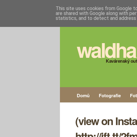
This site uses cookies from Google to 
are shared with Google along with per
statistics, and to detect and address
waldha
Kavárenský out
Domů
Fotografie
Fo
(view on Inst
http://ift.tt/