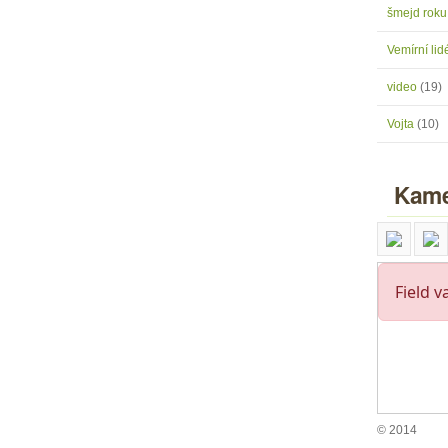
šmejd rok
Vemírní lidé
video
(19)
Vojta
(10)
Kame
© 2014