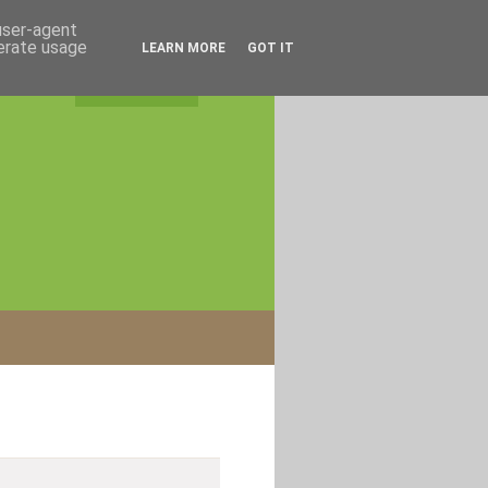
 user-agent
nerate usage
LEARN MORE
GOT IT
rss feed
|
login