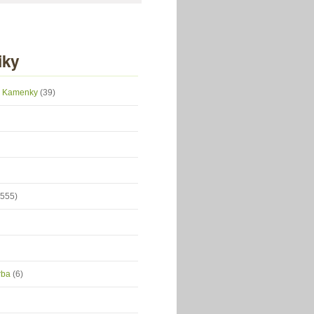
iky
 z Kamenky
(39)
(555)
orba
(6)