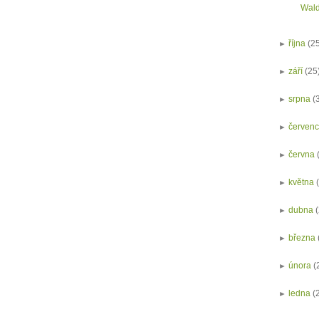
Wald
►
října
(2
►
září
(25
►
srpna
(
►
červen
►
června
►
května
►
dubna
►
března
►
února
(
►
ledna
(