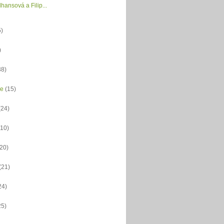
hansová a Filip...
5)
)
38)
ce
(15)
(24)
(10)
(20)
(21)
24)
25)