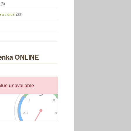
u
(3)
 a ti druzí
(22)
nka ONLINE