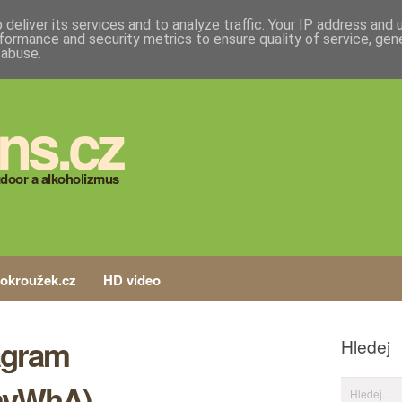
deliver its services and to analyze traffic. Your IP address and
formance and security metrics to ensure quality of service, ge
 abuse.
ns.cz
door a alkoholizmus
tokroužek.cz
HD video
agram
Hledej
2fmvWhA)