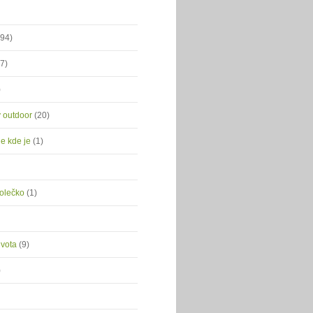
(94)
(7)
)
ý outdoor
(20)
je kde je
(1)
kolečko
(1)
ivota
(9)
)