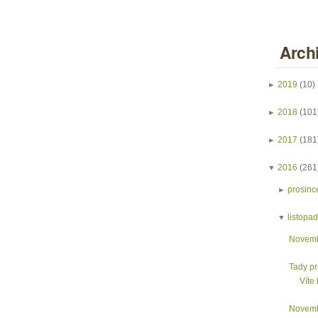
Arch
►
2019
(10)
►
2018
(101
►
2017
(181
▼
2016
(261
►
prosinc
▼
listopa
Novemb
Tady pr
Víte 
Novemb