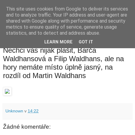
This site uses cookies from Google to deliver its services
waldhans.cz
and to analyze traffic. Your IP address and user-agent are
shared with Google along with performance and security
metrics to ensure quality of service, generate usage
Kavárenský outdoor a alkoholizmus
statistics, and to detect and address abuse.
LEARN MORE
GOT IT
pátek 4. listopadu 2016
Nechci vás nijak plašit, Barča
Waldhansová a Filip Waldhans, ale na
hory nemáte místo úplně jasný, na
rozdíl od Martin Waldhans
Unknown
v
14:22
Žádné komentáře: