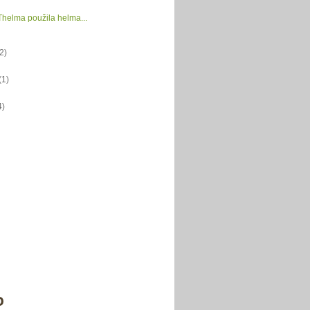
helma použila helma...
(2)
(1)
4)
o