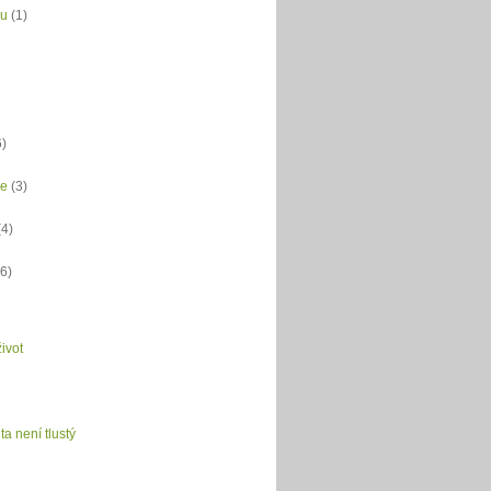
du
(1)
6)
ce
(3)
(4)
(6)
ivot
ta není tlustý