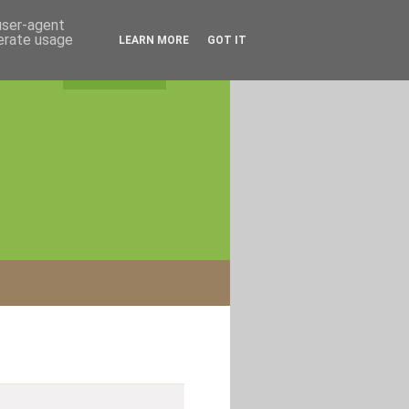
 user-agent
nerate usage
LEARN MORE
GOT IT
rss feed
|
login