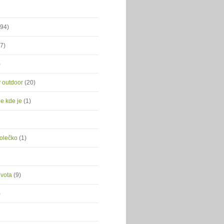
(94)
(7)
)
ý outdoor
(20)
je kde je
(1)
kolečko
(1)
ivota
(9)
)