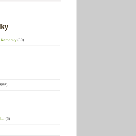
iky
 z Kamenky
(39)
(555)
orba
(6)