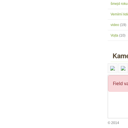
šmejd rok
Vemírní lidé
video
(19)
Vojta
(10)
Kame
© 2014