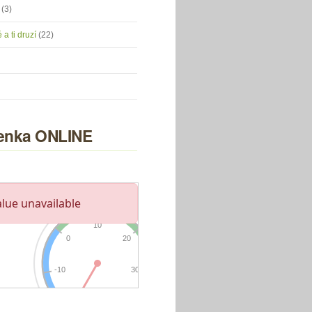
u
(3)
 a ti druzí
(22)
nka ONLINE