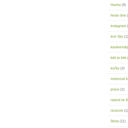
Hamry
(9)
heslo dne
Instagram
Iron Sky
(1
kavárensk
kde je kde 
kočky
(3)
motorové 
práce
(2)
radost ze ž
recenze
(1
škola
(11)