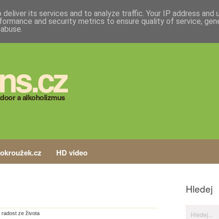
deliver its services and to analyze traffic. Your IP address and
formance and security metrics to ensure quality of service, ge
 abuse.
ns.cz
door a alkoholizmus
tokroužek.cz
HD video
Hledej
,
radost ze života