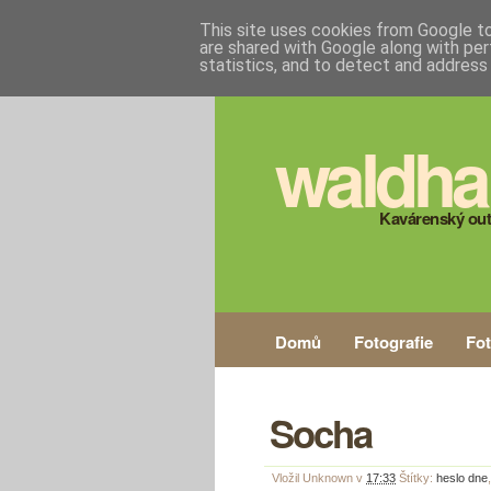
This site uses cookies from Google to 
are shared with Google along with per
statistics, and to detect and address
waldha
Kavárenský out
Domů
Fotografie
Fo
Socha
Vložil
Unknown
v
17:33
Štítky:
heslo dne