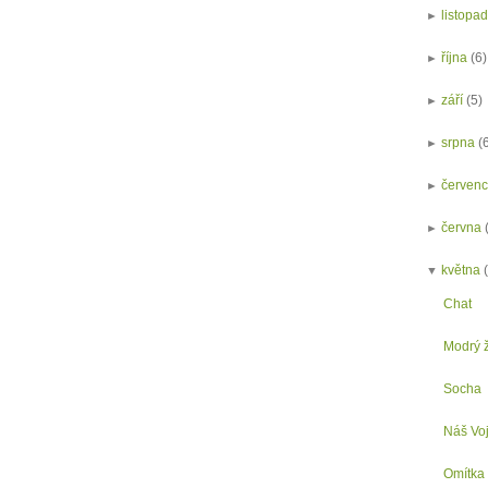
►
listopa
►
října
(6)
►
září
(5)
►
srpna
(
►
červen
►
června
▼
května
Chat
Modrý ž
Socha
Náš Voj
Omítka