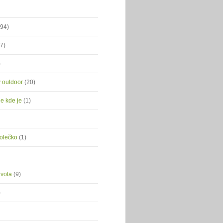
(94)
(7)
)
ý outdoor
(20)
je kde je
(1)
kolečko
(1)
ivota
(9)
)