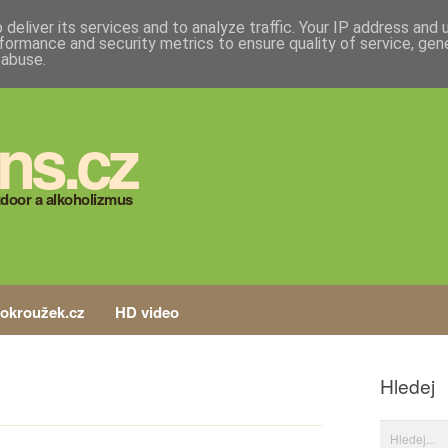
deliver its services and to analyze traffic. Your IP address and
formance and security metrics to ensure quality of service, ge
 abuse.
ns.cz
door a alkoholizmus
tokroužek.cz
HD video
Hledej