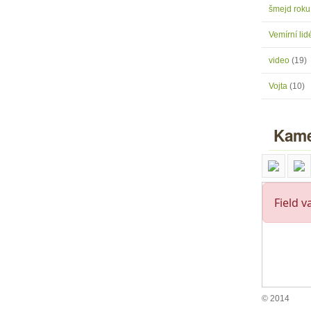
šmejd rok
Vemírní lidé
video
(19)
Vojta
(10)
Kame
© 2014