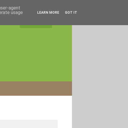
 user-agent
nerate usage
LEARN MORE
GOT IT
rss feed
|
login