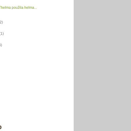
helma použila helma...
(2)
(1)
4)
o