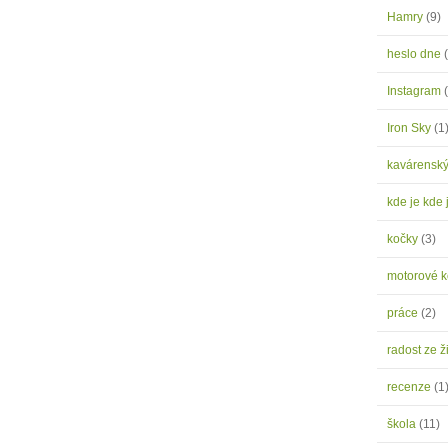
Hamry
(9)
heslo dne
Instagram
Iron Sky
(1
kavárensk
kde je kde 
kočky
(3)
motorové 
práce
(2)
radost ze ž
recenze
(1
škola
(11)