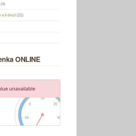
u
(3)
 a ti druzí
(22)
nka ONLINE