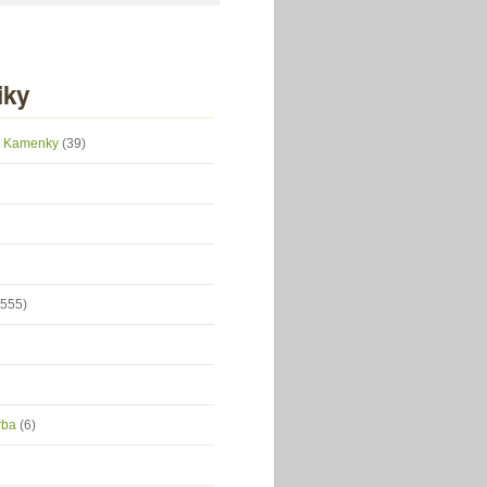
iky
 z Kamenky
(39)
(555)
orba
(6)