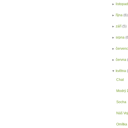
►
listopa
►
října
(6)
►
září
(5)
►
srpna
(
►
červen
►
června
▼
května
Chat
Modrý ž
Socha
Náš Voj
Omítka