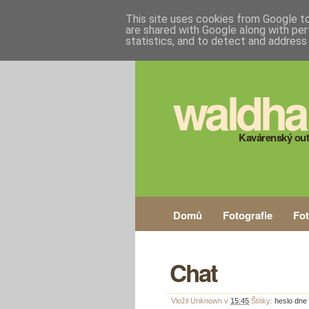
This site uses cookies from Google to 
are shared with Google along with per
statistics, and to detect and address
waldha
Kavárenský out
Domů
Fotografie
Fo
Chat
Vložil
Unknown
v
15:45
Štítky:
heslo dne