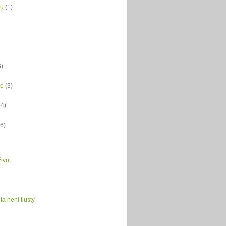
du
(1)
6)
ce
(3)
(4)
(6)
ivot
ta není tlustý