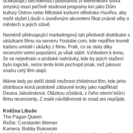
očekávající dechberoucí podívanou (v kterémkoliv slova
smyslu) musí pečlivě studovat programy kin jako Dům
kultury Ostrov nebo Městské kulturní středisko Havířov, aby
mohl slyšet Libuši s úsměvným akcentem říkat známé věty o
městech a jejich slávě.
Neméně překvapující marketingový tah předvedl distributor s
ukázkami filmu na serveru Youtube.com, kde nejdříve kromě
traileru umístil i ukázky z filmu. Poté, co se staly díky
recenzím velmi populární, je však stáhl. Vzhledem k tomu,
že se nejednalo o pirátské nahrávky, kde by jejich stažení
bylo logické, nelze tento krok pochopit jinak, než jakousi
snahu celý film utajit.
Máme tedy po delší době možnost zhlédnout film, kde jeho
distribuce koná podobně zábavné kroky jako například
Deana Jakubisková. Otázkou zůstává, z čeho obviní tvůrci
filmu recenzenty. Z malé návštěvnosti to snad ani nepůjde.
Kněžna Libuše
The Pagan Queen
Režie: Constantin Werner
Kamera: Bobby Bukowski