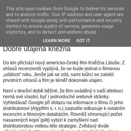
This site uses cookies from Google to deliver its services
waldhans.cz
and to analyze traffic. Your IP address and user-agent are
shared with Google along with performance and security
metrics to ensure quality of service, generate usage
Kavárenský outdoor a alkoholizmus
statistics, and to detect and address abuse.
LEARN MORE
GOT IT
pondělí 26. října 2009
Dobře utajená kněžna
Do kin přichází nový americko-český film Kněžna Libuše. Z
ohlasů recenzentů vyplývá, že se bude jednat o filmovou
„událost“ roku. Jenže jak se zdá, sami tvůrci se zalekli
prvotních ohlasů a film je téměř dokonale utajen.
Není v dnešní době běžné, že film uváděný v naší ditribuci
nemá své vlastní, byť i jednoduché webové stránky.
Vyhledávač Google při dotazu na informace o filmu či jeho
distributorovi (Atypfilm s. r. o.) zarputile odkazuje k ostatním
recenzím a filmovým databázím. Rovněž ohromující počet
nasazených kopií (pět) vybízí k zamyšlení nad
distributorskou volbou této strategie. Zvědavý divák