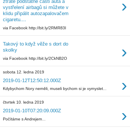
›
ztrátě podstatné části auta a
vystřelení airbagů si můžete v
klidu připálit autozapalovačem
cigaretu....
via Facebook http://bit.ly/2RMR83I
Takový to když věže s dort do
›
skolky
via Facebook http://bit.ly/2CkNB2O
sobota 12. ledna 2019
›
2019-01-12T12:50:12.000Z
Kdybychom Nory neměli, museli bychom si je vymyslet...
čtvrtek 10. ledna 2019
›
2019-01-10T07:20:09.000Z
Počítáme s Andrejem...