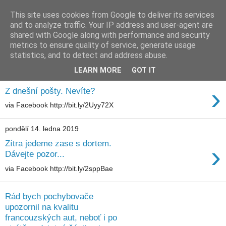
This site uses cookies from Google to deliver its services
waldhans.cz
and to analyze traffic. Your IP address and user-agent are
shared with Google along with performance and security
metrics to ensure quality of service, generate usage
Kavárenský outdoor a alkoholizmus
statistics, and to detect and address abuse.
LEARN MORE
GOT IT
středa 30. ledna 2019
›
Z dnešní pošty. Nevíte?
via Facebook http://bit.ly/2Uyy72X
pondělí 14. ledna 2019
Zítra jedeme zase s dortem.
›
Dávejte pozor...
via Facebook http://bit.ly/2sppBae
Rád bych pochybovače
upozornil na kvalitu
francouzských aut, neboť i po