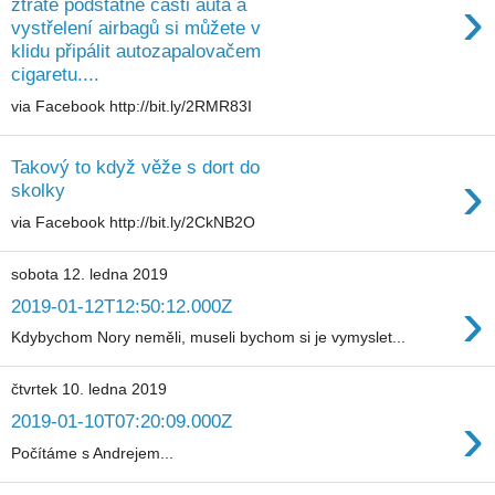
›
ztrátě podstatné části auta a
vystřelení airbagů si můžete v
klidu připálit autozapalovačem
cigaretu....
via Facebook http://bit.ly/2RMR83I
Takový to když věže s dort do
›
skolky
via Facebook http://bit.ly/2CkNB2O
sobota 12. ledna 2019
›
2019-01-12T12:50:12.000Z
Kdybychom Nory neměli, museli bychom si je vymyslet...
čtvrtek 10. ledna 2019
›
2019-01-10T07:20:09.000Z
Počítáme s Andrejem...