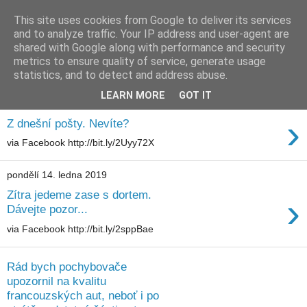
This site uses cookies from Google to deliver its services
waldhans.cz
and to analyze traffic. Your IP address and user-agent are
shared with Google along with performance and security
metrics to ensure quality of service, generate usage
Kavárenský outdoor a alkoholizmus
statistics, and to detect and address abuse.
LEARN MORE
GOT IT
středa 30. ledna 2019
›
Z dnešní pošty. Nevíte?
via Facebook http://bit.ly/2Uyy72X
pondělí 14. ledna 2019
Zítra jedeme zase s dortem.
›
Dávejte pozor...
via Facebook http://bit.ly/2sppBae
Rád bych pochybovače
upozornil na kvalitu
francouzských aut, neboť i po