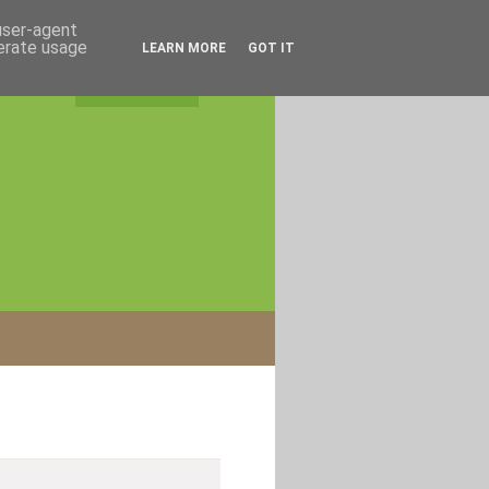
 user-agent
nerate usage
LEARN MORE
GOT IT
rss feed
|
login