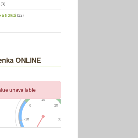
u
(3)
 a ti druzí
(22)
nka ONLINE