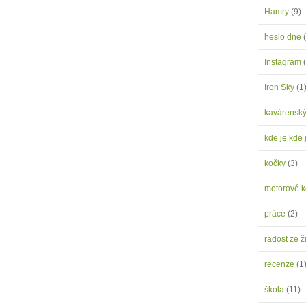
Hamry
(9)
heslo dne
Instagram
Iron Sky
(1
kavárensk
kde je kde 
kočky
(3)
motorové 
práce
(2)
radost ze ž
recenze
(1
škola
(11)