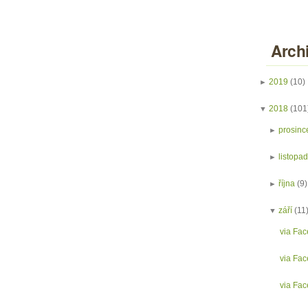
Arch
►
2019
(10)
▼
2018
(101
►
prosinc
►
listopa
►
října
(9)
▼
září
(11
via Fac
via Face
via Fac