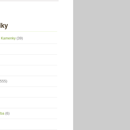
iky
 z Kamenky
(39)
(555)
orba
(6)