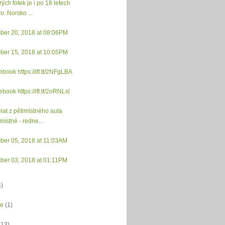
rých fotek je i po 18 letech
o. Norsko ...
ber 20, 2018 at 08:06PM
ber 15, 2018 at 10:05PM
ebook https://ift.tt/2NFgLBA
ebook https://ift.tt/2oRNLsl
lat z pětimístného auta
místné - redne...
ber 05, 2018 at 11:03AM
ber 03, 2018 at 01:11PM
4)
ce
(1)
(13)