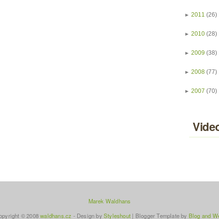
►
2011
(26)
►
2010
(28)
►
2009
(38)
►
2008
(77)
►
2007
(70)
Vide
Marek Waldhans
opyright © 2008
waldhans.cz
- Design by
Styleshout
|
Blogger Template
by
Blog and W