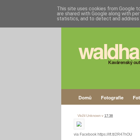
This site uses cookies from Google to 
are shared with Google along with per
statistics, and to detect and address
waldha
Kavárenský out
Domů
Fotografie
Fo
Vložil
Unknown
v
17:38
via Facebook https://ift.tt/2R47hOU