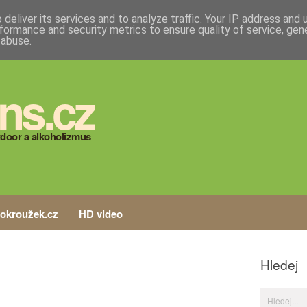
deliver its services and to analyze traffic. Your IP address and
formance and security metrics to ensure quality of service, ge
 abuse.
ns.cz
door a alkoholizmus
tokroužek.cz
HD video
Hledej