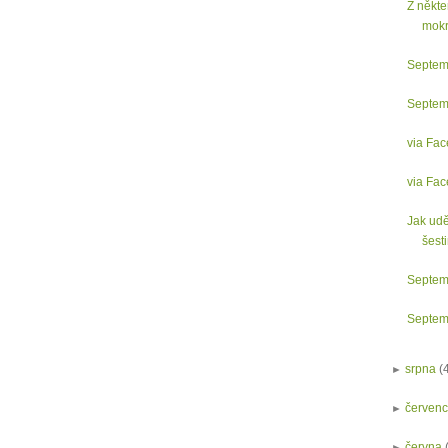
Z někte
mokr
Septem
Septem
via Fac
via Fac
Jak udě
šesti
Septem
Septem
►
srpna
(
►
červen
►
června