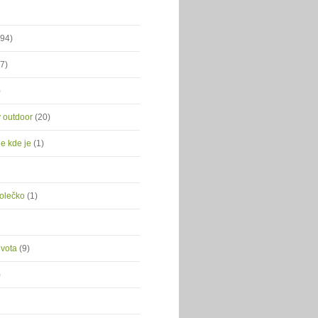
(94)
(7)
)
ý outdoor
(20)
je kde je
(1)
kolečko
(1)
ivota
(9)
)