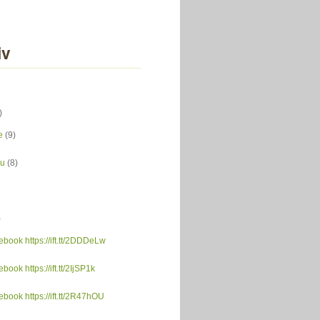
iv
)
e
(9)
du
(8)
)
ebook https://ift.tt/2DDDeLw
book https://ift.tt/2IjSP1k
ebook https://ift.tt/2R47hOU