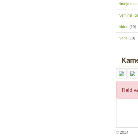
šmejd rok
Vemírní lidé
video
(19)
Vojta
(10)
Kame
© 2014