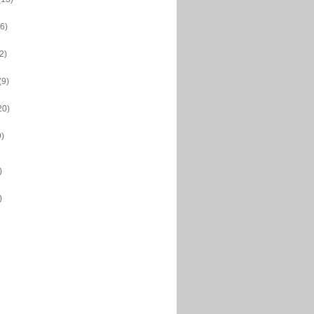
(6)
(2)
(9)
20)
9)
)
)