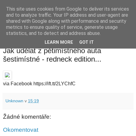
This site uses cookies from Google to deliver its services
waldhans.cz
and to analyze traffic. Your IP address and user-agent are
shared with Google along with performance and security
metrics to ensure quality of service, generate usage
Kavárenský outdoor a alkoholizmus
statistics, and to detect and address abuse.
LEARN MORE
GOT IT
středa 5. září 2018
Jak udělat z pětimístného auta
šestimístné - redneck edition...
via Facebook https://ift.tt/2LYChfC
Unknown
v
15:19
Žádné komentáře:
Okomentovat