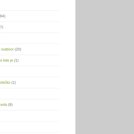
(94)
(7)
)
ý outdoor
(20)
je kde je
(1)
kolečko
(1)
ivota
(9)
)