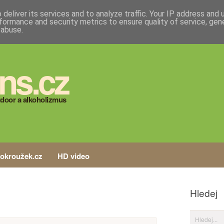
deliver its services and to analyze traffic. Your IP address and
formance and security metrics to ensure quality of service, ge
 abuse.
ns.cz
door a alkoholizmus
tokroužek.cz
HD video
Hledej