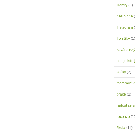
Hamry
(9)
heslo dne
Instagram
Iron Sky
(1
kavárensk
kde je kde 
kočky
(3)
motorové 
práce
(2)
radost ze ž
recenze
(1
škola
(11)