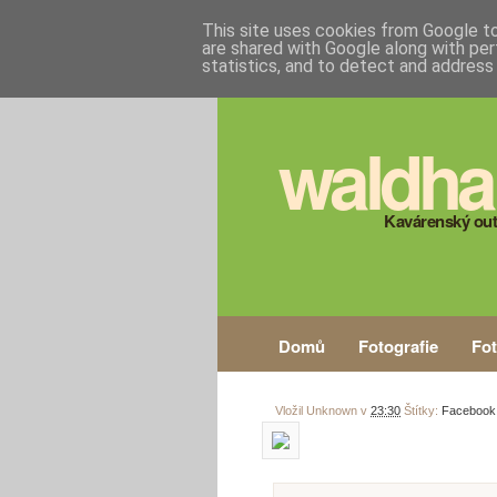
This site uses cookies from Google to 
are shared with Google along with per
statistics, and to detect and address
waldha
Kavárenský out
Domů
Fotografie
Fo
Vložil
Unknown
v
23:30
Štítky:
Facebook