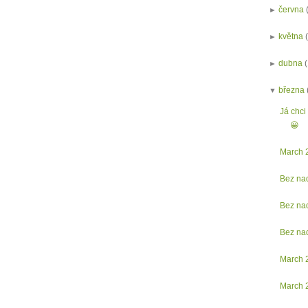
►
června
►
května
►
dubna
▼
března
Já chci
😀
March 
Bez na
Bez na
Bez na
March 
March 