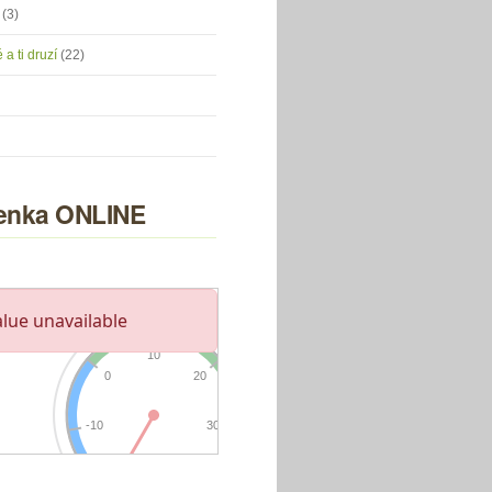
u
(3)
 a ti druzí
(22)
nka ONLINE