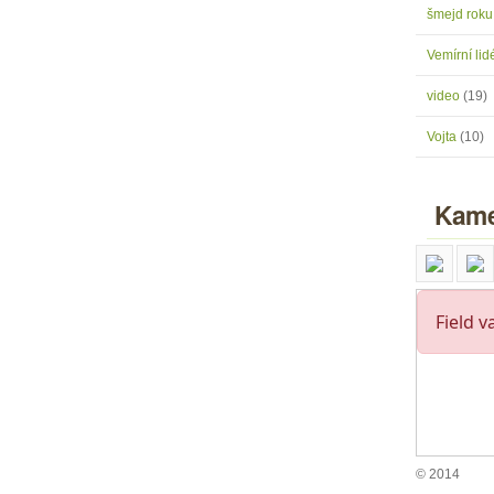
šmejd rok
Vemírní lidé
video
(19)
Vojta
(10)
Kame
© 2014