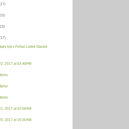
(27)
(20)
(19)
(17)
 taky být v Pořad Ludek Stanek
22, 2017 at 03:40PM
dpisu
dpisu
dpisu
21, 2017 at 02:06AM
20, 2017 at 10:30AM