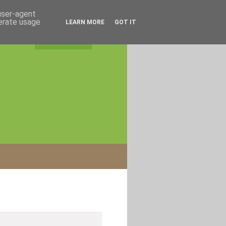
 user-agent
nerate usage
LEARN MORE
GOT IT
rss feed
|
login