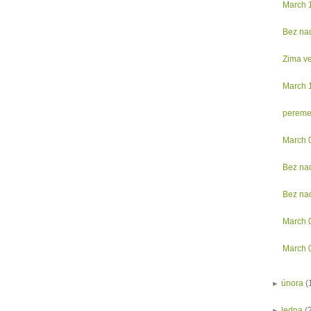
March 
Bez na
Zima v
March 
pereme
March 
Bez na
Bez na
March 
March 
►
února
(
►
ledna
(