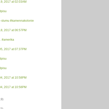
19, 2017 at 02:03AM
dpisu
e slumu #kamennakolonie
18, 2017 at 06:57PM
. #amerika
05, 2017 at 07:37PM
dpisu
dpisu
04, 2017 at 10:58PM
04, 2017 at 10:58PM
19)
22)