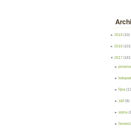
Arch
►
2019
(10)
►
2018
(101
▼
2017
(181
►
prosinc
►
listopa
►
října
(1
►
září
(9)
►
srpna
(
►
červen