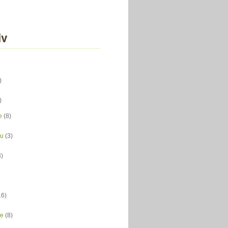
iv
)
)
e
(8)
du
(3)
3)
16)
ce
(8)