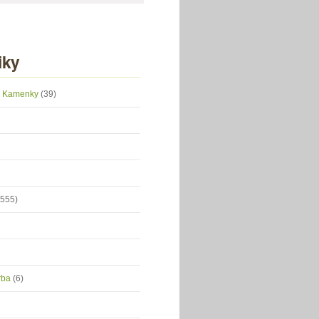
iky
 z Kamenky
(39)
(555)
orba
(6)