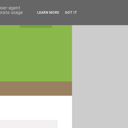
 user-agent
nerate usage
LEARN MORE
GOT IT
rss feed
|
login