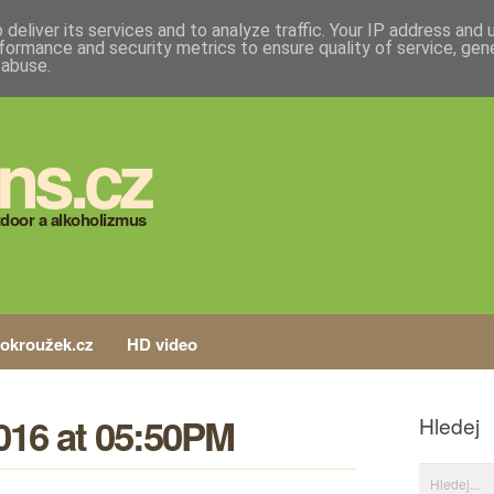
deliver its services and to analyze traffic. Your IP address and
formance and security metrics to ensure quality of service, ge
 abuse.
ns.cz
door a alkoholizmus
tokroužek.cz
HD video
016 at 05:50PM
Hledej