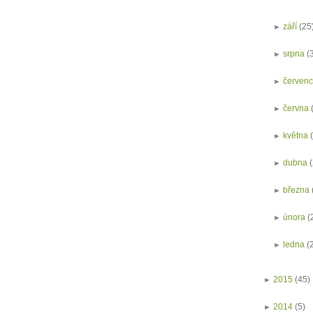
►
září
(25
►
srpna
(
►
červen
►
června
►
května
►
dubna
►
března
►
února
(
►
ledna
(
►
2015
(45)
►
2014
(5)