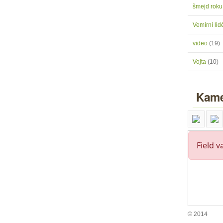
šmejd rok
Vemírní lidé
video
(19)
Vojta
(10)
Kame
© 2014