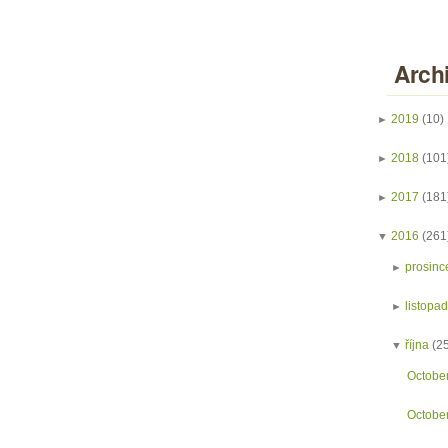
Arch
►
2019
(10)
►
2018
(101
►
2017
(181
▼
2016
(261
►
prosinc
►
listopa
▼
října
(2
Octobe
Octobe