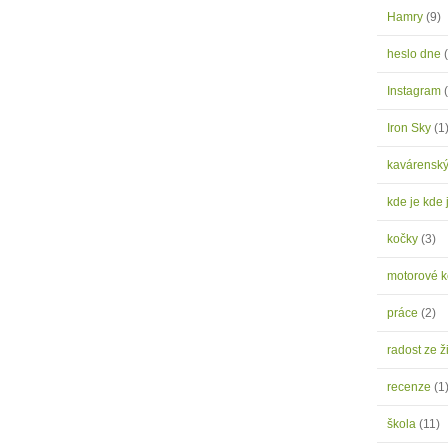
Hamry
(9)
heslo dne
Instagram
Iron Sky
(1
kavárensk
kde je kde 
kočky
(3)
motorové 
práce
(2)
radost ze ž
recenze
(1
škola
(11)