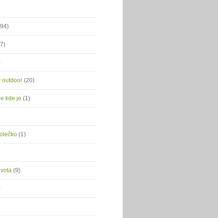
(94)
(7)
)
ý outdoor
(20)
je kde je
(1)
kolečko
(1)
ivota
(9)
)