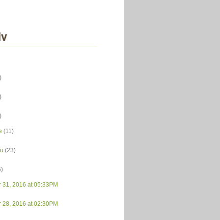
iv
)
)
)
e
(11)
du
(23)
5)
r 31, 2016 at 05:33PM
r 28, 2016 at 02:30PM