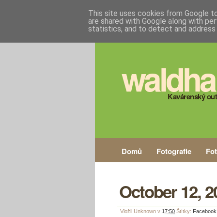
This site uses cookies from Google to 
are shared with Google along with per
statistics, and to detect and address
waldha
Kavárenský out
Domů
Fotografie
Fo
October 12, 2
Vložil
Unknown
v
17:50
Štítky:
Facebook