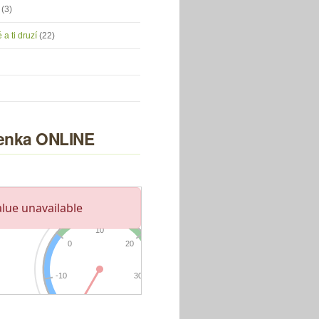
u
(3)
 a ti druzí
(22)
nka ONLINE