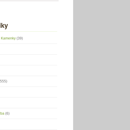
iky
 z Kamenky
(39)
(555)
orba
(6)