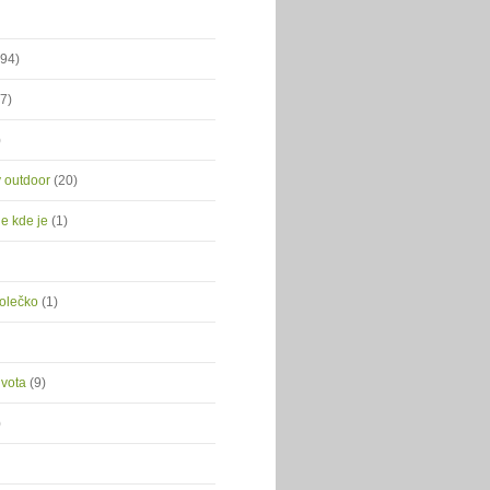
(94)
(7)
)
ý outdoor
(20)
je kde je
(1)
kolečko
(1)
ivota
(9)
)