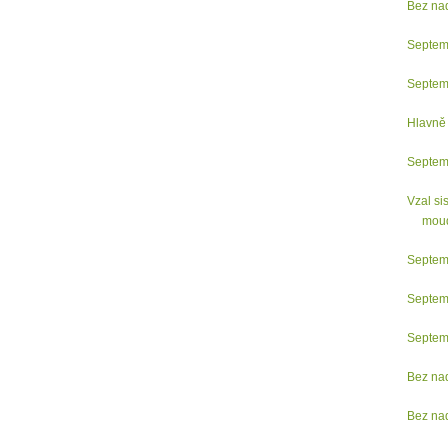
Bez na
Septem
Septem
Hlavně 
Septem
Vzal si
moudr
Septem
Septem
Septem
Bez na
Bez na