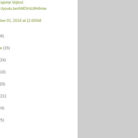
ajeme Vojtovi:
s://youtu.be/AMOVsU8H6mw
ber 01, 2016 at 11:00AM
38)
ce
(15)
(24)
(10)
(20)
(21)
24)
25)