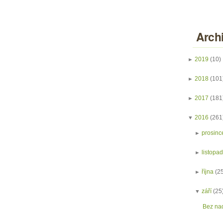
Arch
►
2019
(10)
►
2018
(101
►
2017
(181
▼
2016
(261
►
prosinc
►
listopa
►
října
(2
▼
září
(25
Bez na