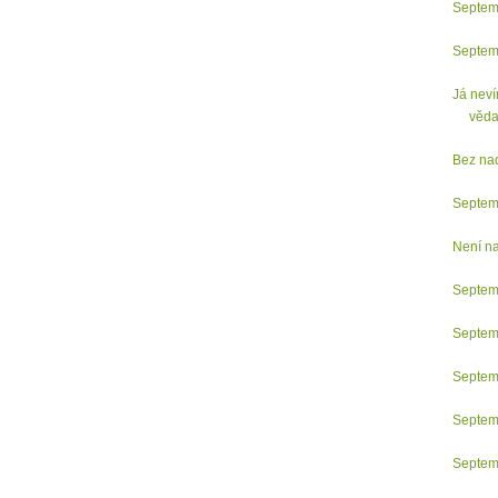
Septem
Septem
Já neví
věda
Bez na
Septem
Není nad
Septem
Septem
Septem
Septem
Septem