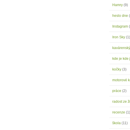
Hamry
(9)
heslo dne
Instagram
Iron Sky
(1
kavárensk
kde je kde 
kočky
(3)
motorové 
práce
(2)
radost ze ž
recenze
(1
škola
(11)