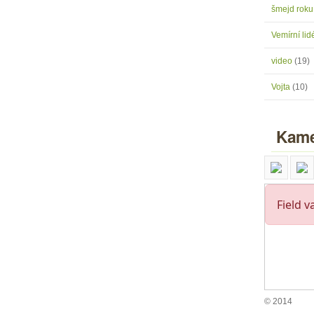
šmejd rok
Vemírní lidé
video
(19)
Vojta
(10)
Kame
© 2014