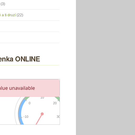
u
(3)
 a ti druzí
(22)
nka ONLINE