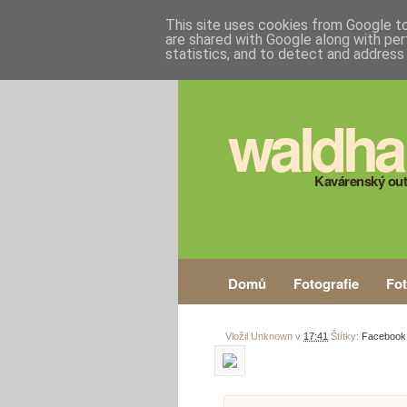
This site uses cookies from Google to 
are shared with Google along with per
statistics, and to detect and address
waldha
Kavárenský out
Domů
Fotografie
Fo
Vložil
Unknown
v
17:41
Štítky:
Facebook