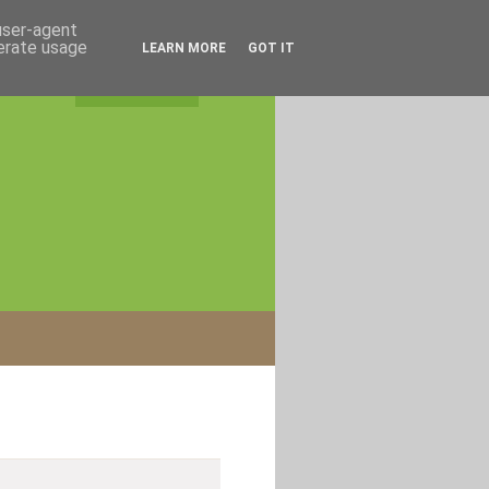
 user-agent
nerate usage
LEARN MORE
GOT IT
rss feed
|
login