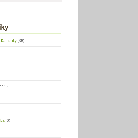
iky
 z Kamenky
(39)
(555)
orba
(6)