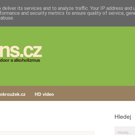
deliver its services and to analyze traffic. Your IP address and
formance and security metrics to ensure quality of service, ge
 abuse.
ns.cz
door a alkoholizmus
tokroužek.cz
HD video
Hledej