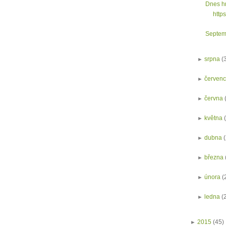
Dnes hr
http
Septem
►
srpna
(
►
červen
►
června
►
května
►
dubna
►
března
►
února
(
►
ledna
(
►
2015
(45)