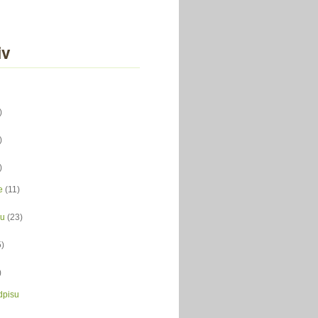
iv
)
)
)
e
(11)
du
(23)
5)
)
dpisu