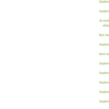
Septem
Septem
Já neví
věda
Bez na
Septem
Není nad
Septem
Septem
Septem
Septem
Septem