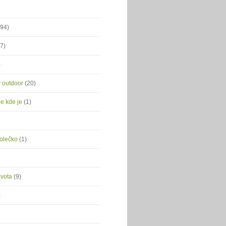
(94)
(7)
)
ý outdoor
(20)
je kde je
(1)
kolečko
(1)
ivota
(9)
)