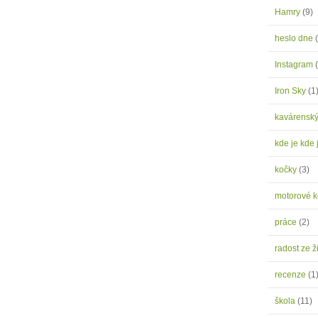
Hamry
(9)
heslo dne
Instagram
Iron Sky
(1
kavárensk
kde je kde 
kočky
(3)
motorové 
práce
(2)
radost ze ž
recenze
(1
škola
(11)