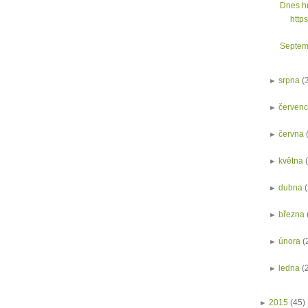
Dnes hr
http
Septem
►
srpna
(
►
červen
►
června
►
května
►
dubna
►
března
►
února
(
►
ledna
(
►
2015
(45)