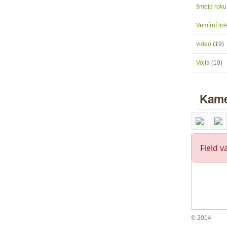
šmejd rok
Vemírní lidé
video
(19)
Vojta
(10)
Kame
© 2014