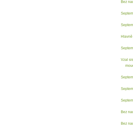
Bez na
Septem
Septem
Hlavně 
Septem
Vzal si
moudr
Septem
Septem
Septem
Bez na
Bez na