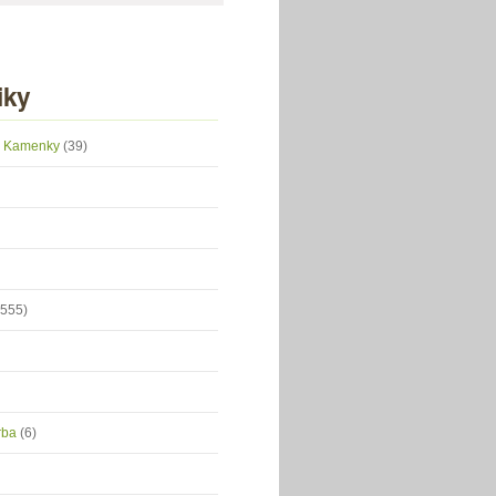
iky
 z Kamenky
(39)
(555)
orba
(6)