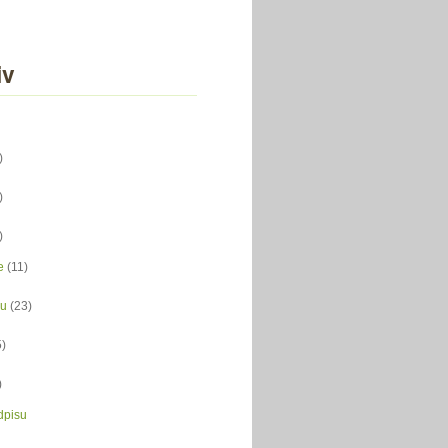
iv
)
)
)
e
(11)
du
(23)
5)
)
dpisu