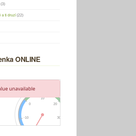
u
(3)
 a ti druzí
(22)
nka ONLINE