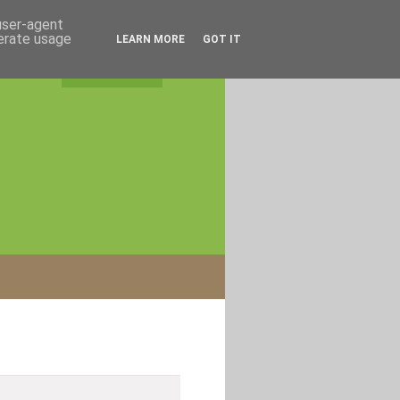
 user-agent
nerate usage
LEARN MORE
GOT IT
rss feed
|
login