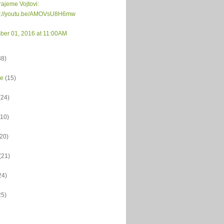
ajeme Vojtovi:
s://youtu.be/AMOVsU8H6mw
ber 01, 2016 at 11:00AM
38)
ce
(15)
(24)
(10)
(20)
(21)
24)
25)