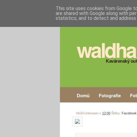
This site uses cookies from Google to 
are shared with Google along with per
statistics, and to detect and address
waldha
Kavárenský out
Domů
Fotografie
Fo
Vložil
Unknown
v
12:00
Štítky:
Facebook