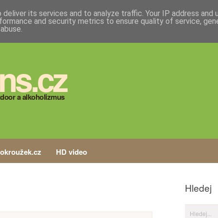
deliver its services and to analyze traffic. Your IP address and
formance and security metrics to ensure quality of service, ge
 abuse.
ns.cz
door a alkoholizmus
tokroužek.cz
HD video
Hledej