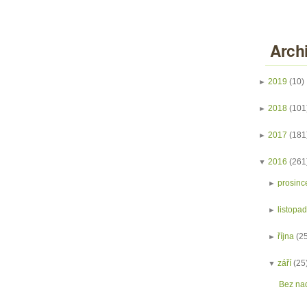
Arch
►
2019
(10)
►
2018
(101
►
2017
(181
▼
2016
(261
►
prosinc
►
listopa
►
října
(2
▼
září
(25
Bez na