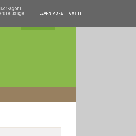
 user-agent
nerate usage
LEARN MORE
GOT IT
rss feed
|
login