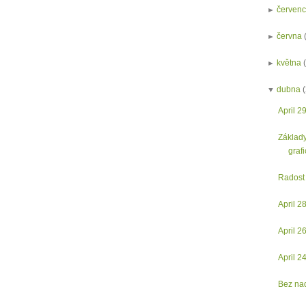
►
červen
►
června
►
května
▼
dubna
April 2
Základy
grafi
Radost 
April 2
April 2
April 2
Bez na