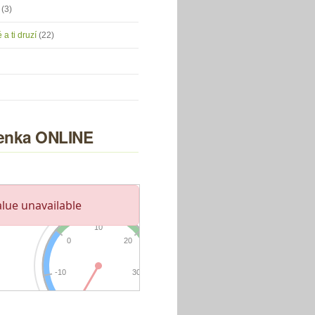
u
(3)
 a ti druzí
(22)
nka ONLINE