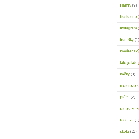
Hamry
(9)
heslo dne
Instagram
Iron Sky
(1
kavárensk
kde je kde 
kočky
(3)
motorové 
práce
(2)
radost ze ž
recenze
(1
škola
(11)