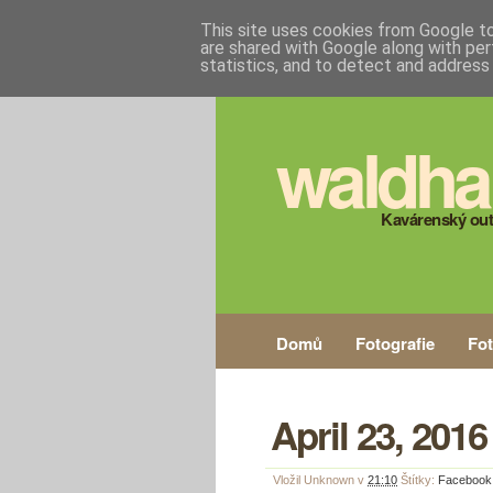
This site uses cookies from Google to 
are shared with Google along with per
statistics, and to detect and address
waldha
Kavárenský out
Domů
Fotografie
Fo
April 23, 201
Vložil
Unknown
v
21:10
Štítky:
Facebook