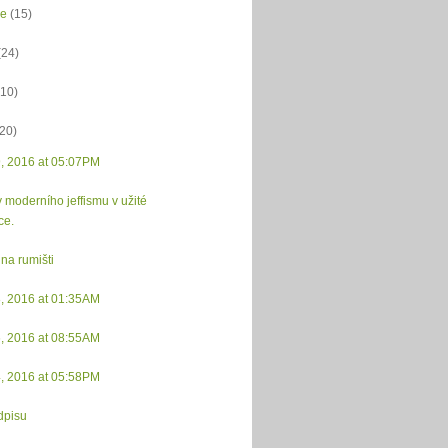
ce
(15)
(24)
(10)
(20)
9, 2016 at 05:07PM
 moderního jeffismu v užité
ce.
na rumišti
8, 2016 at 01:35AM
6, 2016 at 08:55AM
4, 2016 at 05:58PM
dpisu