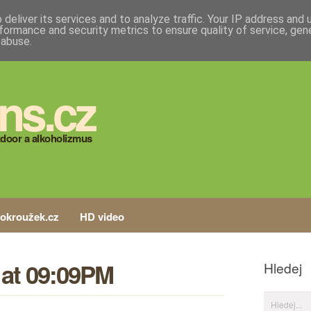
deliver its services and to analyze traffic. Your IP address and
formance and security metrics to ensure quality of service, ge
 abuse.
ns.cz
door a alkoholizmus
tokroužek.cz
HD video
6 at 09:09PM
Hledej