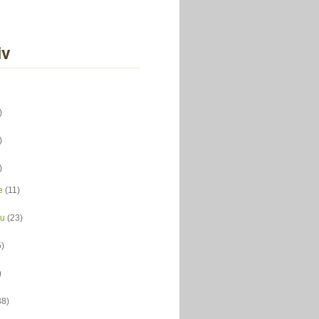
iv
)
)
)
e
(11)
du
(23)
5)
)
38)