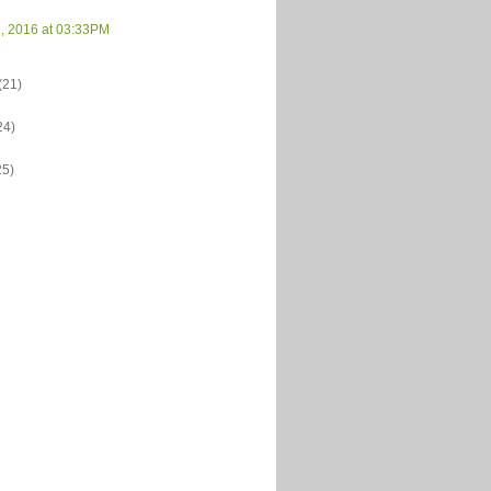
1, 2016 at 03:33PM
(21)
24)
25)