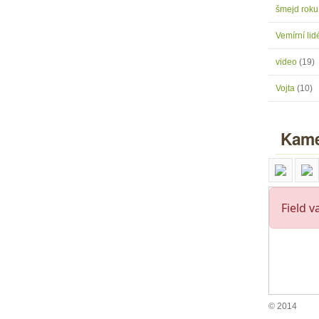
šmejd rok
Vemírní lidé
video
(19)
Vojta
(10)
Kame
© 2014