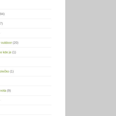
(94)
(7)
)
ý outdoor
(20)
je kde je
(1)
kolečko
(1)
ivota
(9)
)