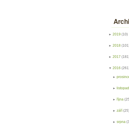
Arch
►
2019
(10)
►
2018
(101
►
2017
(181
▼
2016
(261
►
prosinc
►
listopa
►
října
(2
►
září
(25
►
srpna
(