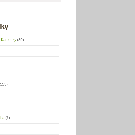
iky
 z Kamenky
(39)
(555)
orba
(6)