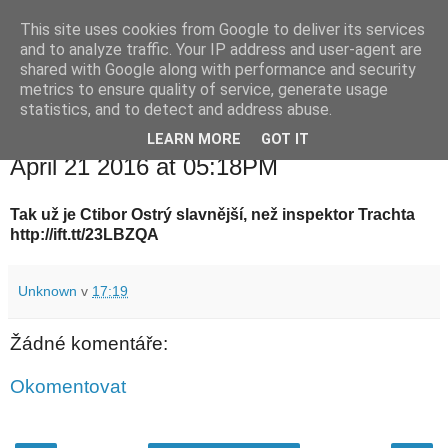
This site uses cookies from Google to deliver its services
waldhans.cz
and to analyze traffic. Your IP address and user-agent are
shared with Google along with performance and security
metrics to ensure quality of service, generate usage
Kavárenský outdoor a alkoholizmus
statistics, and to detect and address abuse.
LEARN MORE
GOT IT
čtvrtek 21. dubna 2016
April 21 2016 at 05:18PM
Tak už je Ctibor Ostrý slavnější, než inspektor Trachta
http://ift.tt/23LBZQA
Unknown
v
17:19
Žádné komentáře:
Okomentovat