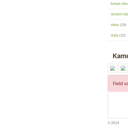
šmejd rok
Vemírní lidé
video
(19)
Vojta
(10)
Kame
© 2014