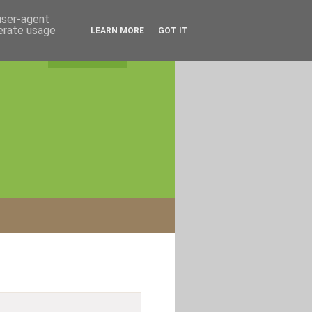
 user-agent
nerate usage
LEARN MORE
GOT IT
rss feed
|
login