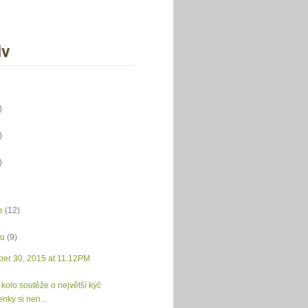
iv
)
)
)
e
(12)
du
(9)
er 30, 2015 at 11:12PM
 kolo soutěže o největší kýč
nky si nen...