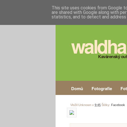
This site uses cookies from Google to 
are shared with Google along with per
statistics, and to detect and address
waldha
Kavárenský out
Domů
Fotografie
Fo
Vložil
Unknown
v
9:45
Štítky:
Facebook