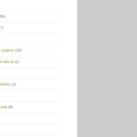
(94)
(7)
)
ý outdoor
(20)
je kde je
(1)
kolečko
(1)
ivota
(9)
)