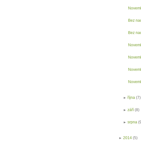
Novemb
Bez na
Bez na
Novemb
Novemb
Novemb
Novemb
►
října
(7)
►
září
(8)
►
srpna
(
►
2014
(5)