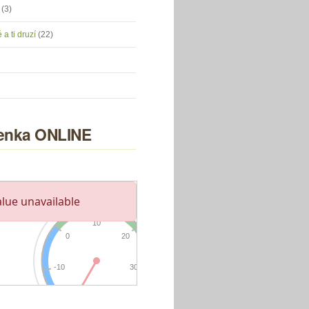
u
(3)
 a ti druzí
(22)
nka ONLINE