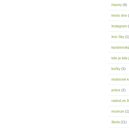
Hamry
(9)
heslo dne
Instagram
Iron Sky
(1
kavárensk
kde je kde 
kočky
(3)
motorové 
práce
(2)
radost ze ž
recenze
(1
škola
(11)