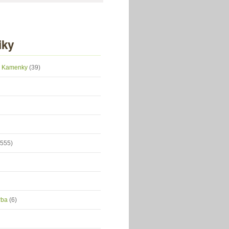
iky
 z Kamenky
(39)
(555)
orba
(6)