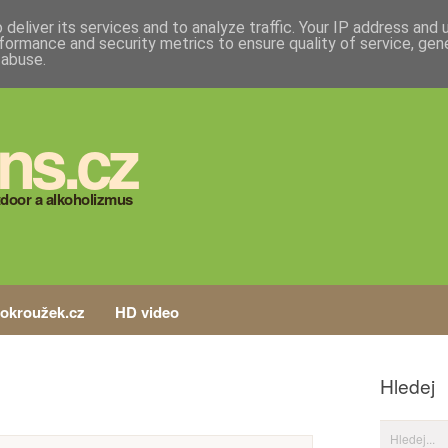
deliver its services and to analyze traffic. Your IP address and
formance and security metrics to ensure quality of service, ge
 abuse.
ns.cz
door a alkoholizmus
tokroužek.cz
HD video
Hledej