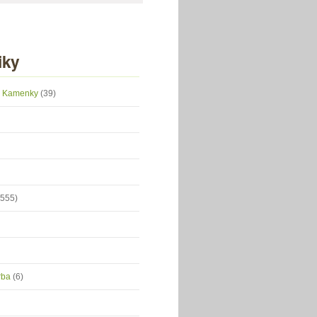
iky
 z Kamenky
(39)
(555)
orba
(6)