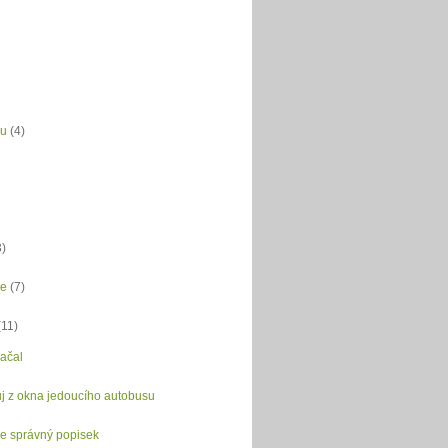
du
(4)
3)
ce
(7)
(11)
ačal
j z okna jedoucího autobusu
je správný popisek