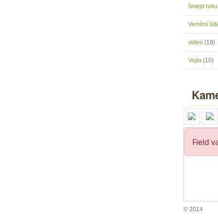
šmejd rok
Vemírní lidé
video
(19)
Vojta
(10)
Kame
© 2014