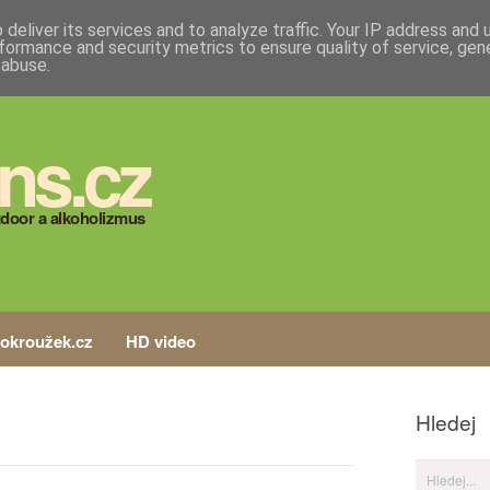
deliver its services and to analyze traffic. Your IP address and
formance and security metrics to ensure quality of service, ge
 abuse.
ns.cz
door a alkoholizmus
tokroužek.cz
HD video
Hledej