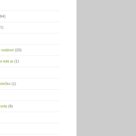
(94)
(7)
)
ý outdoor
(20)
je kde je
(1)
kolečko
(1)
ivota
(9)
)