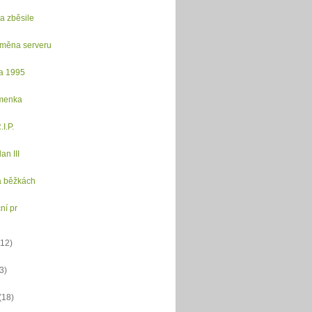
a zběsile
ýměna serveru
na 1995
menka
I.P.
an III
 běžkách
ní pr
(12)
(3)
(18)