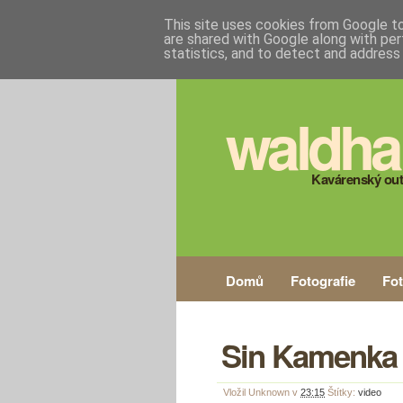
This site uses cookies from Google to 
are shared with Google along with per
statistics, and to detect and address
waldha
Kavárenský out
Domů
Fotografie
Fo
Sin Kamenka
Vložil
Unknown
v
23:15
Štítky:
video