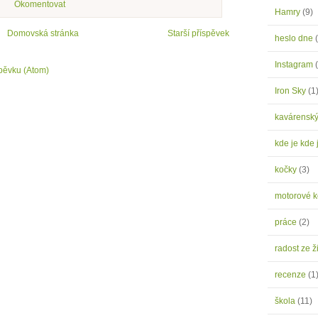
Okomentovat
Hamry
(9)
Domovská stránka
Starší příspěvek
heslo dne
Instagram
pěvku (Atom)
Iron Sky
(1
kavárensk
kde je kde 
kočky
(3)
motorové 
práce
(2)
radost ze ž
recenze
(1
škola
(11)