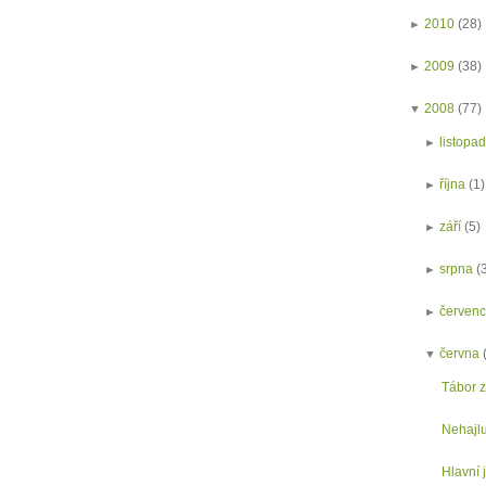
►
2010
(28)
►
2009
(38)
▼
2008
(77)
►
listopa
►
října
(1)
►
září
(5)
►
srpna
(
►
červen
▼
června
Tábor z
Nehajlu
Hlavní 