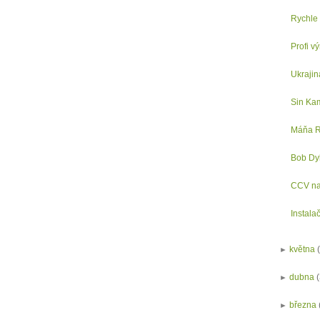
Rychle 
Profi v
Ukraji
Sin Ka
Máňa R.
Bob Dyl
CCV na
Instalač
►
května
►
dubna
►
března