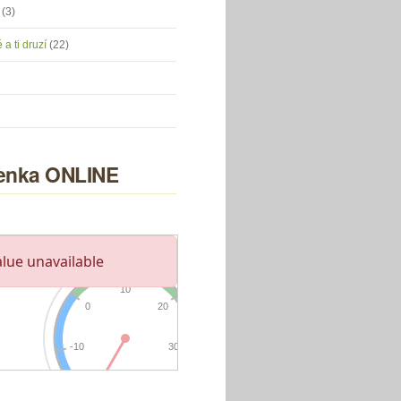
u
(3)
 a ti druzí
(22)
nka ONLINE