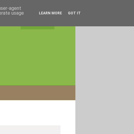
 user-agent
nerate usage
LEARN MORE
GOT IT
rss feed
|
login