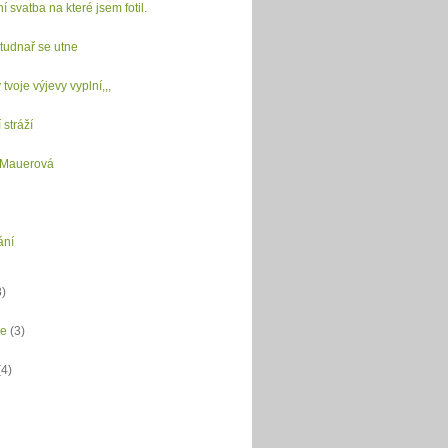
í svatba na které jsem fotil.
 studnař se utne
 tvoje výjevy vyplní,,,
 stráží
 Mauerová
ání
8)
ce
(3)
(4)