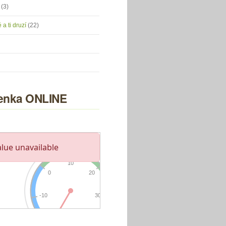
u
(3)
 a ti druzí
(22)
nka ONLINE