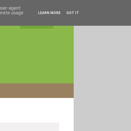
 user-agent
nerate usage
LEARN MORE
GOT IT
rss feed
|
login