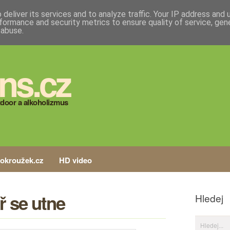
deliver its services and to analyze traffic. Your IP address and
formance and security metrics to ensure quality of service, ge
 abuse.
ns.cz
door a alkoholizmus
tokroužek.cz
HD video
ř se utne
Hledej