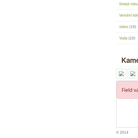
šmejd rok
Vemírní lidé
video
(19)
Vojta
(10)
Kame
© 2014