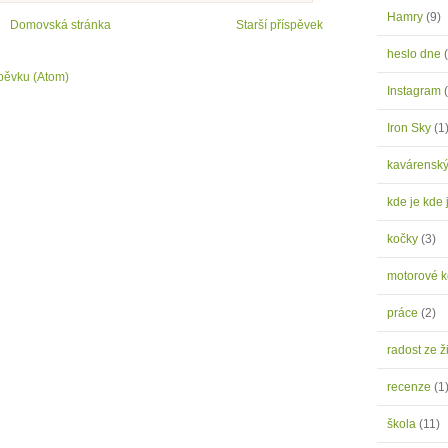
Hamry
(9)
Domovská stránka
Starší příspěvek
heslo dne
pěvku (Atom)
Instagram
Iron Sky
(1
kavárensk
kde je kde 
kočky
(3)
motorové 
práce
(2)
radost ze ž
recenze
(1
škola
(11)