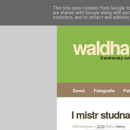
This site uses cookies from Google to 
are shared with Google along with per
statistics, and to detect and address
waldha
Kavárenský out
Domů
Fotografie
Fo
I mistr studna
Vložil
Unknown
v
22:25
Štítky:
Hamry