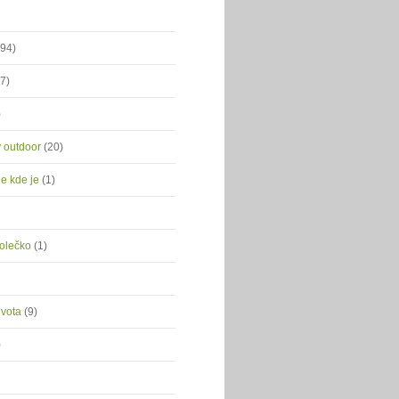
(94)
(7)
)
ý outdoor
(20)
je kde je
(1)
kolečko
(1)
ivota
(9)
)