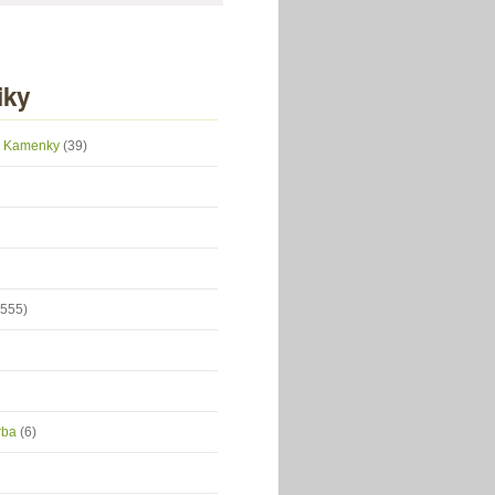
iky
 z Kamenky
(39)
(555)
orba
(6)