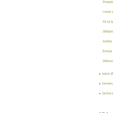
Posledn
I mistr
Až se ty
Střídání
Anička
Emisar
Stěhov
►
srpna
(
►
červen
►
června