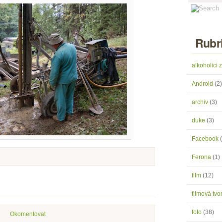
Rubr
alkoholici
Android
(2)
archiv
(3)
duke
(3)
Facebook
Ferona
(1)
film
(12)
filmová tv
foto
(38)
Okomentovat