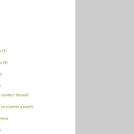
e
(7)
du
(9)
8)
)
 vývrtku? Nevadí!
 na scanner a papíry
mova
k