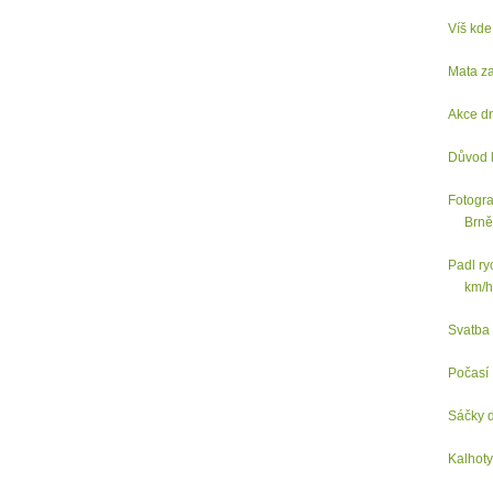
Víš kde
Mata z
Akce d
Důvod k
Fotogra
Brně
Padl ry
km/h
Svatba
Počasí
Sáčky 
Kalhoty