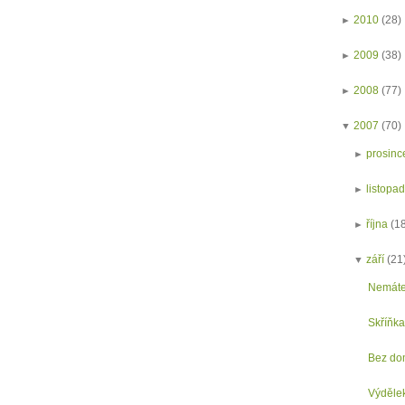
►
2010
(28)
►
2009
(38)
►
2008
(77)
▼
2007
(70)
►
prosinc
►
listopa
►
října
(1
▼
září
(21
Nemáte
Skříňka
Bez do
Výděle