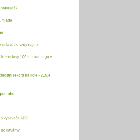
 parkuješ?
a mlada
ne
 oslavě se vždy najde
fie z oslavy 100 let skautingu v
chlostní rekord na kole - 210,4
 podruhé
do vysavače AEG
 do kavárny