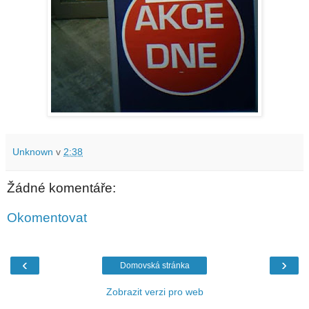
Unknown
v
2:38
Žádné komentáře:
Okomentovat
‹
›
Domovská stránka
Zobrazit verzi pro web