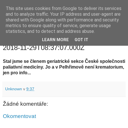
This site uses cookies from Google to deliver its services
waldhans.cz
and to analyze traffic. Your IP address and user-agent are
shared with Google along with performance and security
metrics to ensure quality of service, generate usage
Kavárenský outdoor a alkoholizmus
statistics, and to detect and address abuse.
LEARN MORE
GOT IT
čtvrtek 29. listopadu 2018
2018-11-29T08:37:07.000Z
Stal jsme se členem geriatrické sekce České společnosti
paliativní medicíny. Jo a v Pelhřimově není krematorium,
jen pro info...
Unknown
v
9:37
Žádné komentáře:
Okomentovat