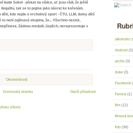
 bude Sokol - pískat na vůdce, ať jsou rádi, že ještě
 ilegalitu, tak se to pojme jako návrat ke kořenům.
 děti, kde nejde o vrcholový sport - ČTU, LLM, domy dětí
 to není zajímavá skupina, že... Všechno nezisk,
Rubr
 nepřinese, žádnou medaili, úspěch, nereprezentuje v
alkoholici
Android
(2)
archiv
(3)
duke
(3)
Okomentovat
Facebook
Domovská stránka
Starší příspěvek
Ferona
(1)
film
(12)
pěvku (Atom)
filmová tv
foto
(38)