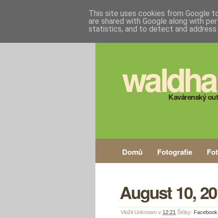
This site uses cookies from Google to 
are shared with Google along with per
statistics, and to detect and address
waldha
Kavárenský out
Domů
Fotografie
Fo
August 10, 20
Vložil
Unknown
v
12:21
Štítky:
Facebook