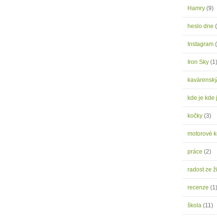
Hamry
(9)
heslo dne
Instagram
Iron Sky
(1
kavárensk
kde je kde 
kočky
(3)
motorové 
práce
(2)
radost ze ž
recenze
(1
škola
(11)