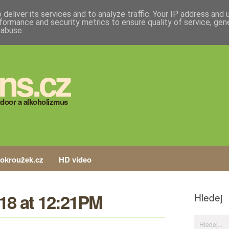
deliver its services and to analyze traffic. Your IP address and
formance and security metrics to ensure quality of service, ge
 abuse.
ns.cz
door a alkoholizmus
tokroužek.cz
HD video
18 at 12:21PM
Hledej