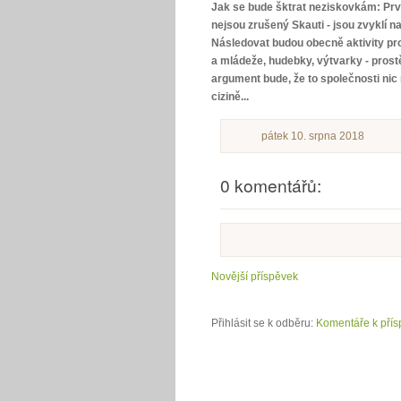
Jak se bude šktrat neziskovkám: První
nejsou zrušený Skauti - jsou zvyklí na
Následovat budou obecně aktivity pro
a mládeže, hudebky, výtvarky - prostě
argument bude, že to společnosti nic
cizině...
pátek 10. srpna 2018
0 komentářů:
Novější příspěvek
Přihlásit se k odběru:
Komentáře k přís