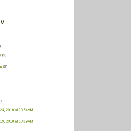
iv
)
e
(9)
du
(8)
)
4)
 24, 2018 at 10:54AM
 19, 2018 at 10:19AM