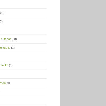
(94)
(7)
)
ý outdoor
(20)
je kde je
(1)
kolečko
(1)
ivota
(9)
)