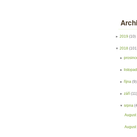
Arch
►
2019
(10)
▼
2018
(101
►
prosinc
►
listopa
►
října
(9)
►
září
(11
▼
srpna
(
August
August