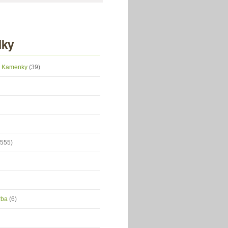
iky
 z Kamenky
(39)
(555)
orba
(6)