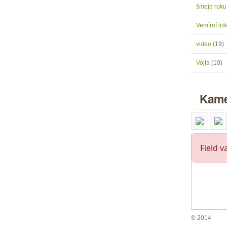
šmejd rok
Vemírní lidé
video
(19)
Vojta
(10)
Kame
© 2014