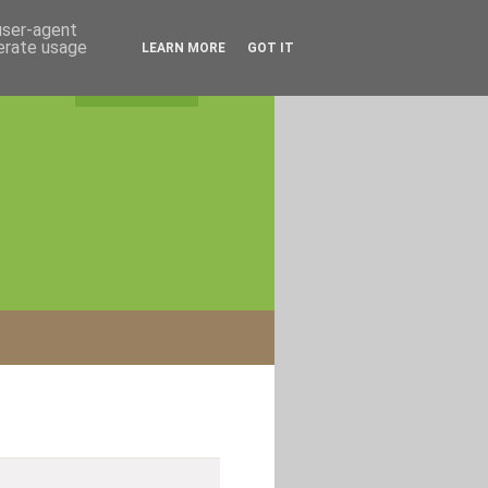
 user-agent
nerate usage
LEARN MORE
GOT IT
rss feed
|
login