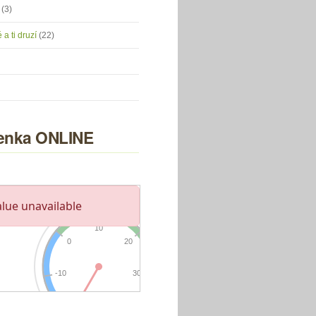
u
(3)
 a ti druzí
(22)
nka ONLINE