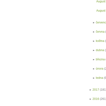
August
August
►
červen
►
června
►
května
►
dubna
►
března
►
února
(
►
ledna
(
►
2017
(181
►
2016
(261