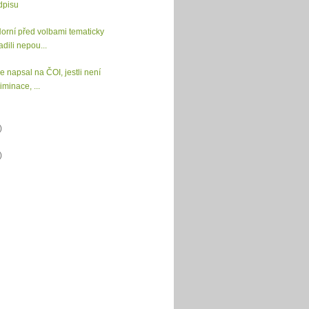
dpisu
orní před volbami tematicky
adili nepou...
e napsal na ČOI, jestli není
iminace, ...
)
)