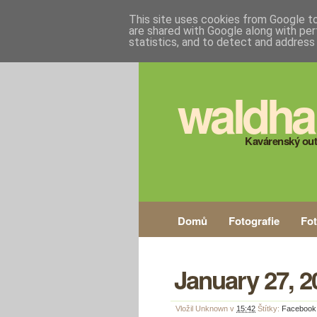
This site uses cookies from Google to 
are shared with Google along with per
statistics, and to detect and address
waldha
Kavárenský out
Domů
Fotografie
Fo
January 27, 2
Vložil
Unknown
v
15:42
Štítky:
Facebook