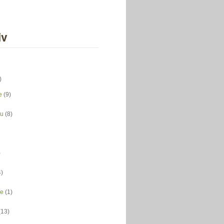
iv
)
e
(9)
du
(8)
)
4)
ce
(1)
(13)