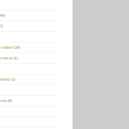
(94)
(7)
)
ý outdoor
(20)
je kde je
(1)
kolečko
(1)
ivota
(9)
)