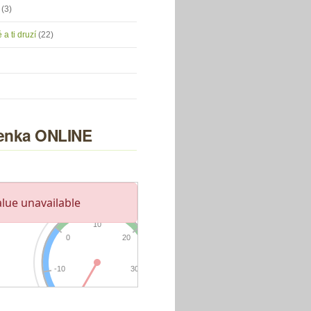
u
(3)
 a ti druzí
(22)
nka ONLINE