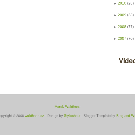
►
2010
(28)
►
2009
(38)
►
2008
(77)
►
2007
(70)
Vide
Marek Waldhans
opyright © 2008
waldhans.cz
- Design by
Styleshout
|
Blogger Template
by
Blog and W