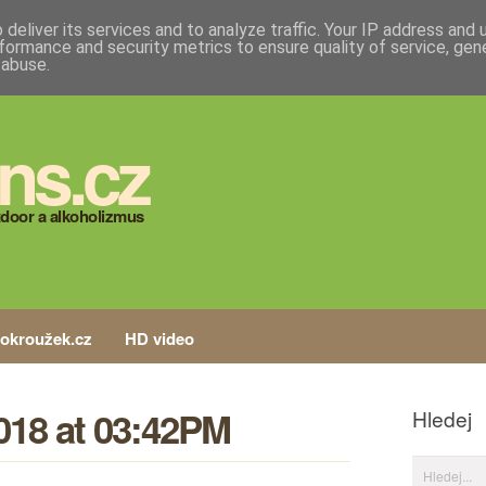
deliver its services and to analyze traffic. Your IP address and
formance and security metrics to ensure quality of service, ge
 abuse.
ns.cz
door a alkoholizmus
tokroužek.cz
HD video
018 at 03:42PM
Hledej