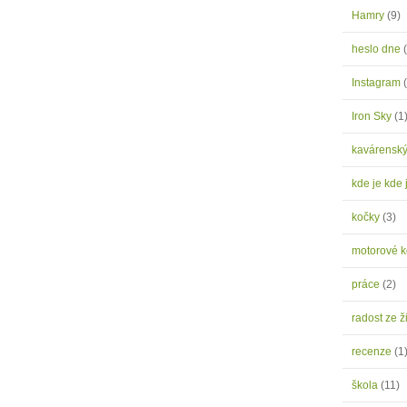
Hamry
(9)
heslo dne
Instagram
Iron Sky
(1
kavárensk
kde je kde 
kočky
(3)
motorové 
práce
(2)
radost ze ž
recenze
(1
škola
(11)