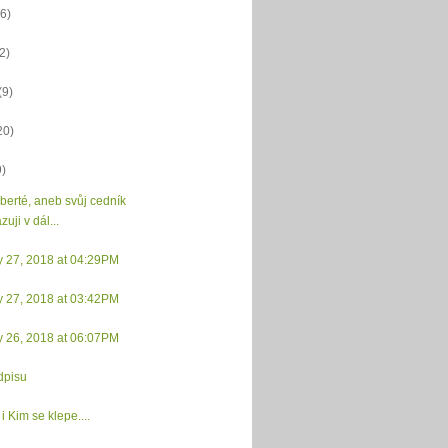
(6)
(2)
(9)
20)
9)
iberté, aneb svůj cedník
uji v dál...
y 27, 2018 at 04:29PM
y 27, 2018 at 03:42PM
y 26, 2018 at 06:07PM
dpisu
i Kim se klepe....