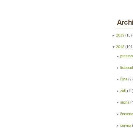
Arch
►
2019
(10)
▼
2018
(101
►
prosinc
►
listopa
►
října
(9)
►
září
(11
►
srpna
(
►
červen
►
června