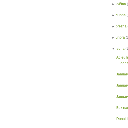
►
května
►
dubna
►
března
►
února
(
▼
ledna
(
Adieu l
odhaz
Januar
Januar
Januar
Bez na
Donald 