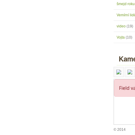
šmejd rok
Vemírní lidé
video
(19)
Vojta
(10)
Kame
© 2014