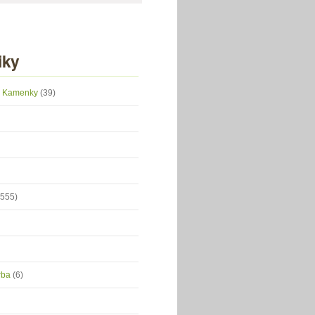
iky
 z Kamenky
(39)
(555)
orba
(6)