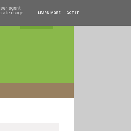
 user-agent
nerate usage
LEARN MORE
GOT IT
rss feed
|
login