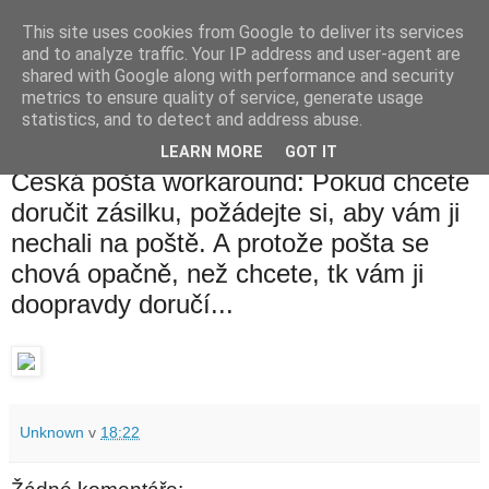
This site uses cookies from Google to deliver its services
waldhans.cz
and to analyze traffic. Your IP address and user-agent are
shared with Google along with performance and security
metrics to ensure quality of service, generate usage
Kavárenský outdoor a alkoholizmus
statistics, and to detect and address abuse.
LEARN MORE
GOT IT
pátek 3. listopadu 2017
Česká pošta workaround: Pokud chcete
doručit zásilku, požádejte si, aby vám ji
nechali na poště. A protože pošta se
chová opačně, než chcete, tk vám ji
doopravdy doručí...
Unknown
v
18:22