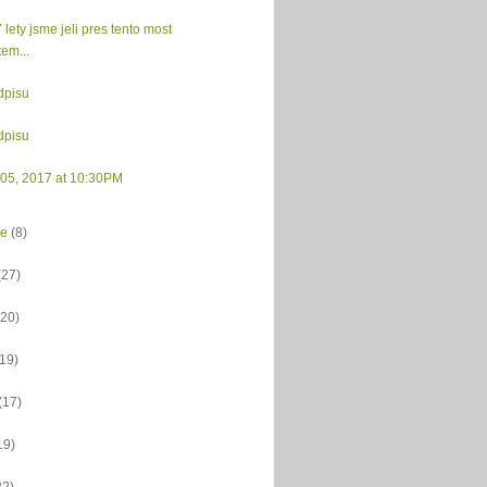
 lety jsme jeli pres tento most
tem...
dpisu
dpisu
 05, 2017 at 10:30PM
ce
(8)
(27)
(20)
(19)
(17)
19)