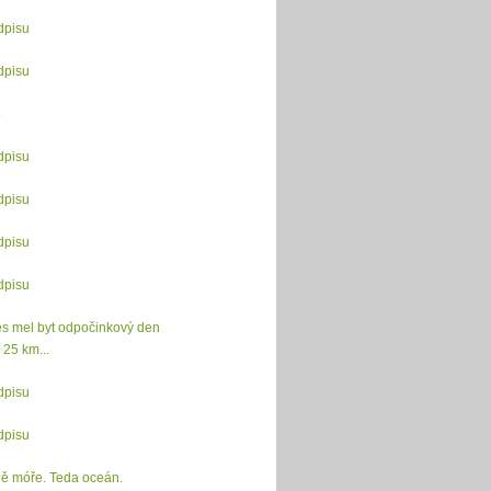
dpisu
dpisu
o
dpisu
dpisu
dpisu
dpisu
s mel byt odpočinkový den
 25 km...
dpisu
dpisu
ě móře. Teda oceán.