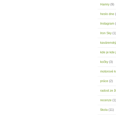
Hamry
(9)
heslo dne
Instagram
Iron Sky
(1
kavárensk
kde je kde 
kočky
(3)
motorové 
práce
(2)
radost ze ž
recenze
(1
škola
(11)