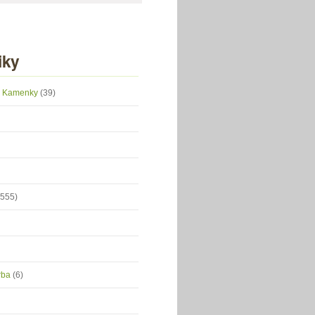
iky
 z Kamenky
(39)
(555)
orba
(6)