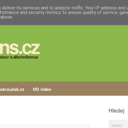
deliver its services and to analyze traffic. Your IP address and
formance and security metrics to ensure quality of service, ge
 abuse.
ns.cz
door a alkoholizmus
tokroužek.cz
HD video
Hledej