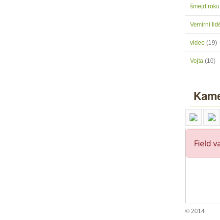
šmejd rok
Vemírní lidé
video
(19)
Vojta
(10)
Kame
© 2014