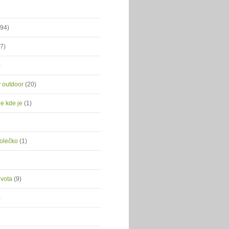
(94)
(7)
)
ý outdoor
(20)
je kde je
(1)
kolečko
(1)
ivota
(9)
)