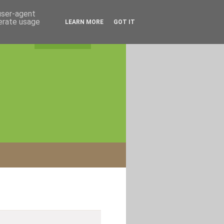
 user-agent
nerate usage
LEARN MORE
GOT IT
rss feed
|
login