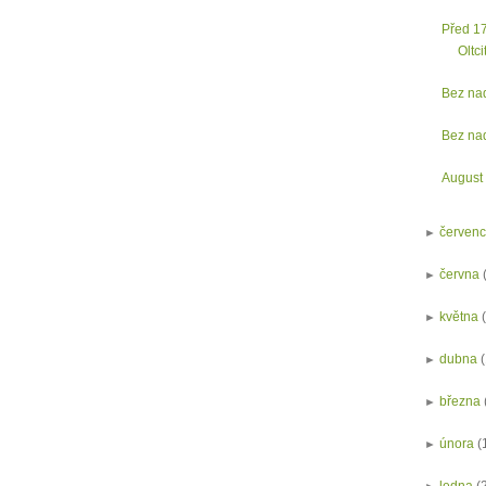
Před 17
Oltci
Bez na
Bez na
August
►
červen
►
června
►
května
►
dubna
►
března
►
února
(
►