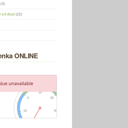
u
(3)
 a ti druzí
(22)
nka ONLINE