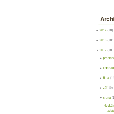
Arch
►
2019
(10)
►
2018
(101
▼
2017
(181
►
prosinc
►
listopa
►
října
(1
►
září
(9)
▼
srpna
(
Neskáke
zvlád