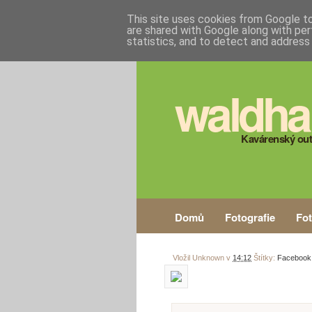
This site uses cookies from Google to 
are shared with Google along with per
statistics, and to detect and address
waldha
Kavárenský out
Domů
Fotografie
Fo
Vložil
Unknown
v
14:12
Štítky:
Facebook