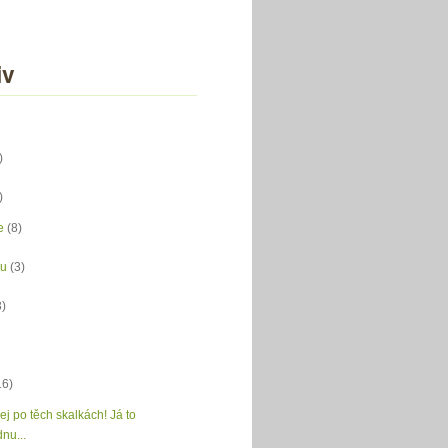
iv
)
)
e
(8)
du
(3)
3)
16)
j po těch skalkách! Já to
nu...