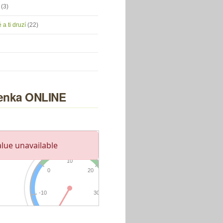
u
(3)
 a ti druzí
(22)
nka ONLINE