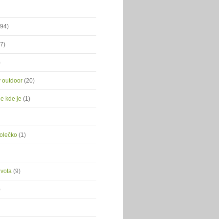
(94)
(7)
)
ý outdoor
(20)
je kde je
(1)
kolečko
(1)
ivota
(9)
)