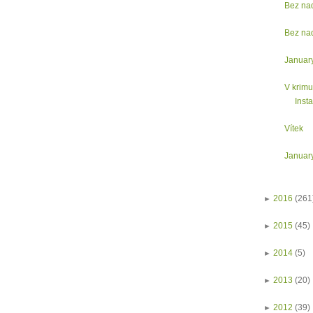
Bez na
Bez na
Januar
V krimu
Insta
Vítek
Januar
►
2016
(261
►
2015
(45)
►
2014
(5)
►
2013
(20)
►
2012
(39)