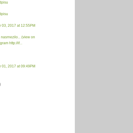
dpisu
dpisu
y 03, 2017 at 12:55PM
 nasrnezilo... (view on
gram http://if...
y 01, 2017 at 09:49PM
)