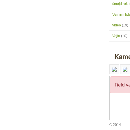
šmejd rok
Vemírní lidé
video
(19)
Vojta
(10)
Kame
© 2014