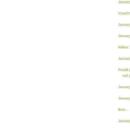
Januar
Vysočin
Januar
Januar
Nikkor
Januar
Prostě j
než j
Januar
Januar
Brno...
Januar