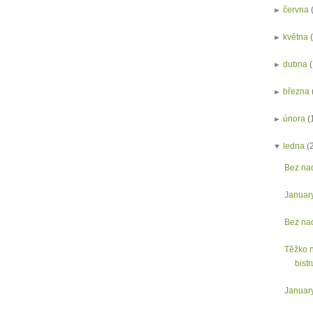
►
června
►
května
►
dubna
►
března
►
února
(
▼
ledna
(
Bez na
Januar
Bez na
Těžko n
bistr
Januar