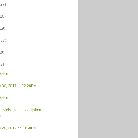
(27)
(20)
(19)
(17)
19)
22)
dpisu
y 30, 2017 at 02:28PM
dpisu
 cvičišti, lehko v asijském
u
y 20, 2017 at 09:58PM