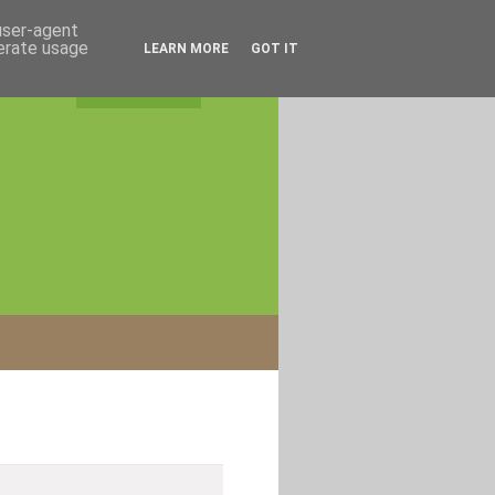
 user-agent
nerate usage
LEARN MORE
GOT IT
rss feed
|
login