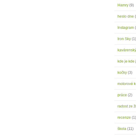
Hamry
(9)
heslo dne
Instagram
Iron Sky
(1
kavárensk
kde je kde 
kočky
(3)
motorové 
práce
(2)
radost ze ž
recenze
(1
škola
(11)