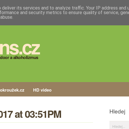
deliver its services and to analyze traffic. Your IP address and
formance and security metrics to ensure quality of service, ge
 abuse.
ns.cz
door a alkoholizmus
tokroužek.cz
HD video
017 at 03:51PM
Hledej