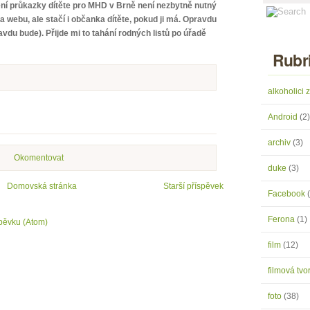
zení průkazky dítěte pro MHD v Brně není nezbytně nutný
na webu, ale stačí i občanka dítěte, pokud ji má. Opravdu
vdu bude). Přijde mi to tahání rodných listů po úřadě
Rubr
alkoholici
Android
(2)
archiv
(3)
Okomentovat
duke
(3)
Domovská stránka
Starší příspěvek
Facebook
Ferona
(1)
pěvku (Atom)
film
(12)
filmová tv
foto
(38)