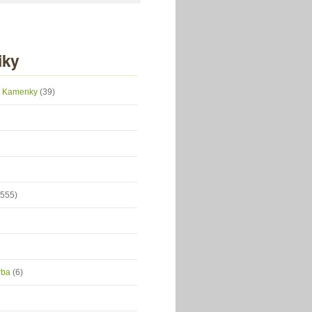
iky
 z Kamenky
(39)
(555)
orba
(6)