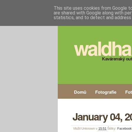
This site uses cookies from Google to 
are shared with Google along with per
statistics, and to detect and address
waldha
Kavárenský out
Domů
Fotografie
Fo
January 04, 2
Vložil
Unknown
v
15:51
Štítky:
Facebook