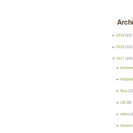
Arch
►
2019
(10)
►
2018
(101
▼
2017
(181
►
prosinc
►
listopa
►
října
(1
►
září
(9)
►
srpna
(
►
červen