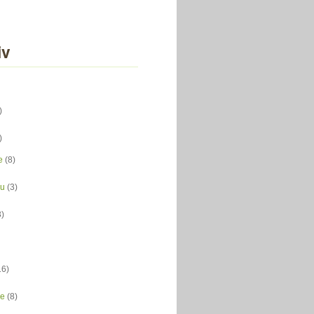
iv
)
)
e
(8)
du
(3)
3)
16)
ce
(8)