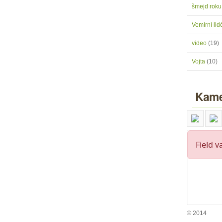
šmejd rok
Vemírní lidé
video
(19)
Vojta
(10)
Kame
© 2014