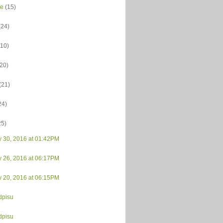
ce
(15)
(24)
(10)
(20)
(21)
24)
25)
y 30, 2016 at 01:42PM
y 26, 2016 at 06:17PM
y 20, 2016 at 06:15PM
dpisu
dpisu