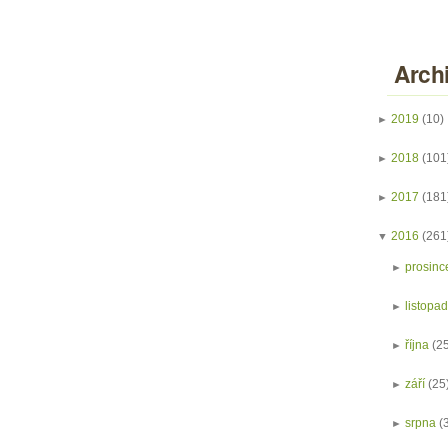
Arch
►
2019
(10)
►
2018
(101
►
2017
(181
▼
2016
(261
►
prosinc
►
listopa
►
října
(2
►
září
(25
►
srpna
(