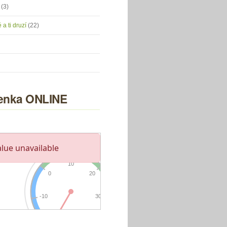
u
(3)
 a ti druzí
(22)
nka ONLINE