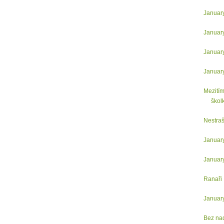
Januar
Januar
Januar
Januar
Mezitím
školk
Nestraš
Januar
Januar
Ranaři
Januar
Bez na