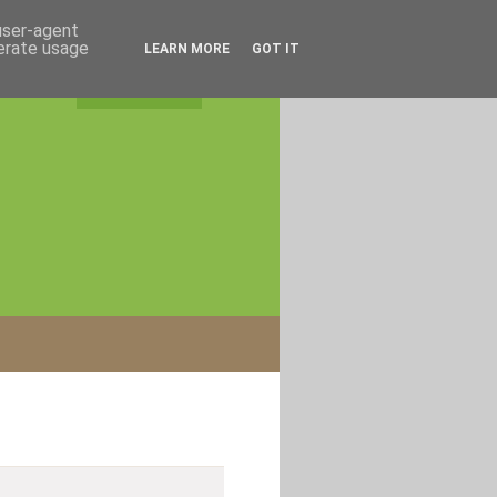
 user-agent
nerate usage
LEARN MORE
GOT IT
rss feed
|
login