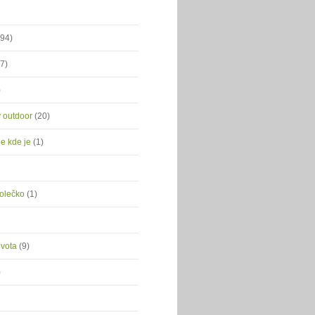
(94)
(7)
)
ý outdoor
(20)
je kde je
(1)
kolečko
(1)
ivota
(9)
)