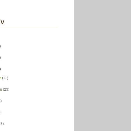
iv
)
)
)
e
(11)
du
(23)
5)
)
38)