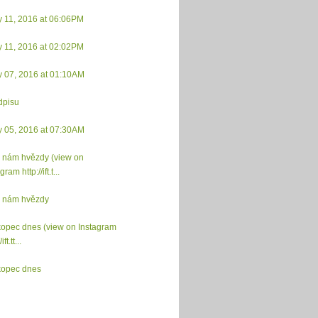
y 11, 2016 at 06:06PM
y 11, 2016 at 02:02PM
y 07, 2016 at 01:10AM
dpisu
y 05, 2016 at 07:30AM
i nám hvězdy (view on
gram http://ift.t...
i nám hvězdy
kopec dnes (view on Instagram
ift.tt...
kopec dnes