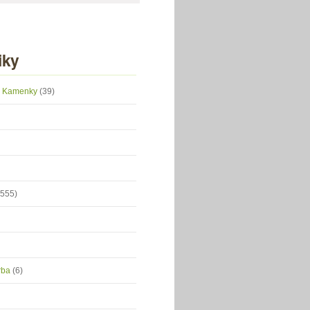
iky
 z Kamenky
(39)
(555)
orba
(6)