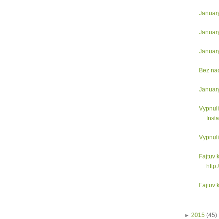
Januar
Januar
Januar
Bez na
Januar
Vypnul
Insta
Vypnul
Fajtuv 
http://
Fajtuv 
►
2015
(45)