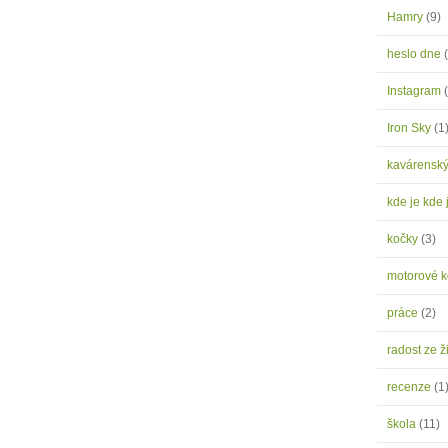
Hamry
(9)
heslo dne
Instagram
Iron Sky
(1
kavárensk
kde je kde 
kočky
(3)
motorové 
práce
(2)
radost ze ž
recenze
(1
škola
(11)