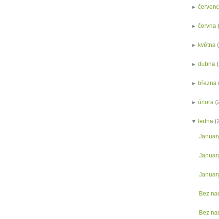
►
červen
►
června
►
května
►
dubna
►
března
►
února
(
▼
ledna
(
Januar
Januar
Januar
Bez na
Bez na