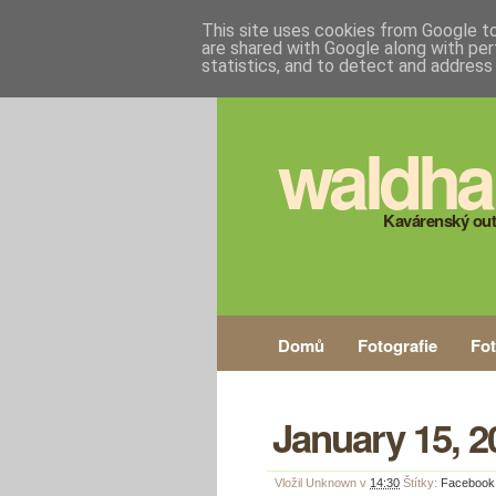
This site uses cookies from Google to 
are shared with Google along with per
statistics, and to detect and address
waldha
Kavárenský out
Domů
Fotografie
Fo
January 15, 2
Vložil
Unknown
v
14:30
Štítky:
Facebook