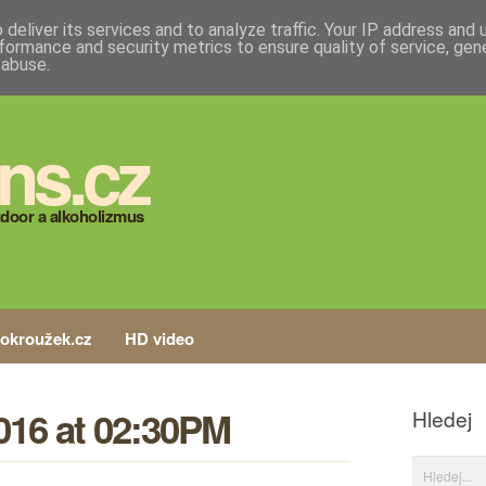
deliver its services and to analyze traffic. Your IP address and
formance and security metrics to ensure quality of service, ge
 abuse.
ns.cz
door a alkoholizmus
tokroužek.cz
HD video
016 at 02:30PM
Hledej