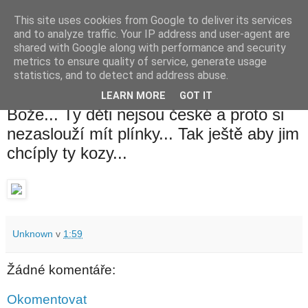
This site uses cookies from Google to deliver its services
waldhans.cz
and to analyze traffic. Your IP address and user-agent are
shared with Google along with performance and security
metrics to ensure quality of service, generate usage
Kavárenský outdoor a alkoholizmus
statistics, and to detect and address abuse.
LEARN MORE
GOT IT
středa 2. září 2015
Bože... Ty děti nejsou české a proto si
nezaslouží mít plínky... Tak ještě aby jim
chcíply ty kozy...
Unknown
v
1:59
Žádné komentáře:
Okomentovat