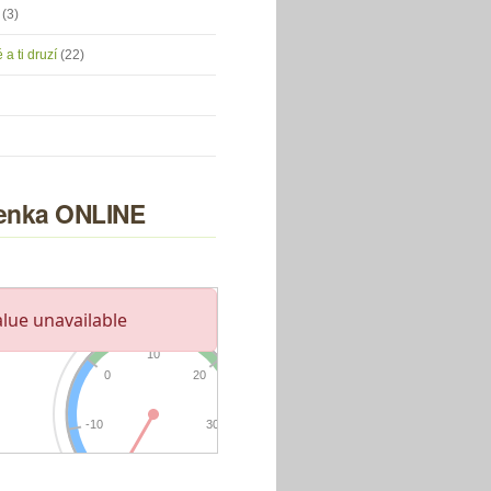
u
(3)
 a ti druzí
(22)
nka ONLINE