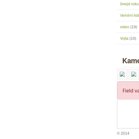
šmejd rok
Vemírní lidé
video
(19)
Vojta
(10)
Kame
© 2014