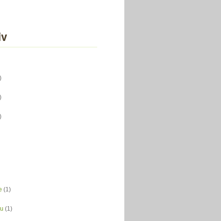
iv
)
)
)
e
(1)
du
(1)