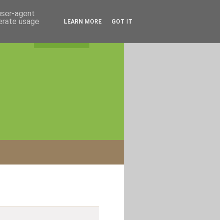
 user-agent
nerate usage
LEARN MORE
GOT IT
rss feed
|
login