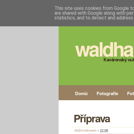
This site uses cookies from Google to 
are shared with Google along with per
statistics, and to detect and address
waldha
Kavárenský out
Domů
Fotografie
Fo
Příprava
Vložil
Unknown
v
22:08