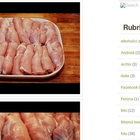
Rubr
alkoholici
Android
(2)
archiv
(3)
duke
(3)
Facebook
Ferona
(1)
film
(12)
filmová tv
foto
(38)