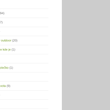
(94)
(7)
)
ý outdoor
(20)
je kde je
(1)
kolečko
(1)
ivota
(9)
)