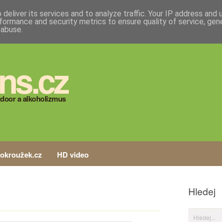
deliver its services and to analyze traffic. Your IP address and
formance and security metrics to ensure quality of service, ge
 abuse.
ns.cz
door a alkoholizmus
tokroužek.cz
HD video
Hledej