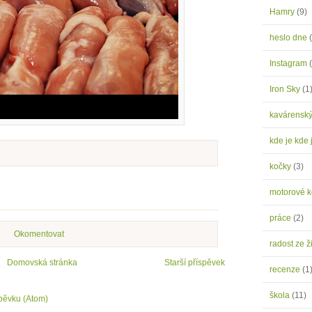
Hamry
(9)
heslo dne
Instagram
Iron Sky
(1
kavárensk
kde je kde 
kočky
(3)
motorové 
práce
(2)
Okomentovat
radost ze ž
Domovská stránka
Starší příspěvek
recenze
(1
škola
(11)
pěvku (Atom)