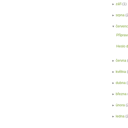
►
září
(1)
►
srpna
(
▼
červen
Příprav
Heslo 
►
června
►
května
►
dubna
►
března
►
února
(
►
ledna
(