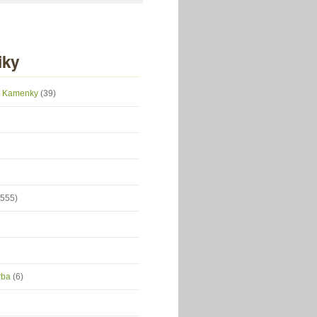
iky
 z Kamenky
(39)
(555)
orba
(6)