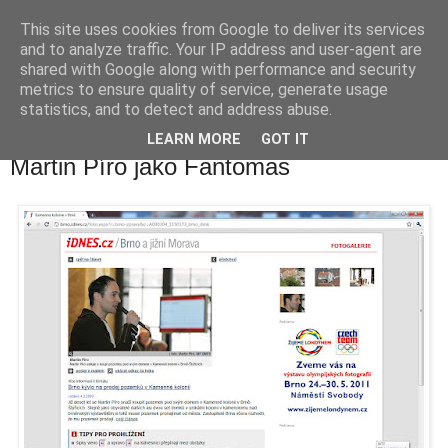
This site uses cookies from Google to deliver its services
waldhans.cz
and to analyze traffic. Your IP address and user-agent are
shared with Google along with performance and security
metrics to ensure quality of service, generate usage
Kavárenský outdoor a alkoholizmus
statistics, and to detect and address abuse.
LEARN MORE
GOT IT
čtvrtek 26. května 2011
Martin Píro jako Fantomas