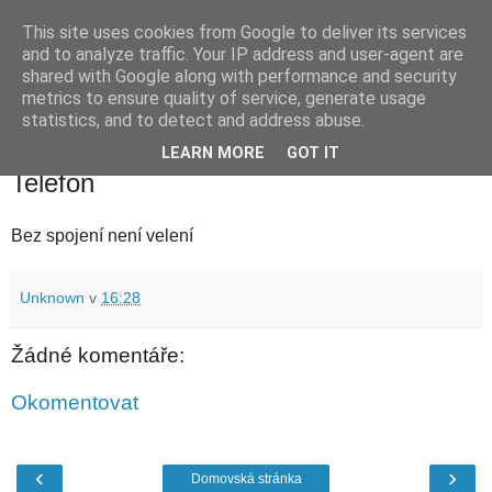
This site uses cookies from Google to deliver its services
waldhans.cz
and to analyze traffic. Your IP address and user-agent are
shared with Google along with performance and security
metrics to ensure quality of service, generate usage
Kavárenský outdoor a alkoholizmus
statistics, and to detect and address abuse.
LEARN MORE
GOT IT
pátek 10. září 2010
Telefon
Bez spojení není velení
Unknown
v
16:28
Žádné komentáře:
Okomentovat
‹
›
Domovská stránka