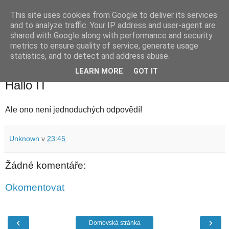
This site uses cookies from Google to deliver its services
waldhans.cz
and to analyze traffic. Your IP address and user-agent are
shared with Google along with performance and security
metrics to ensure quality of service, generate usage
Kavárenský outdoor a alkoholizmus
statistics, and to detect and address abuse.
LEARN MORE
GOT IT
úterý 11. prosince 2007
Hallo IT
Ale ono není jednoduchých odpovědí!
Unknown
v
23:45
Žádné komentáře:
Okomentovat
‹
›
Domovská stránka